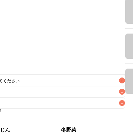
てください
+
+
+
リ
なるべくお早めにお召し上がりください。

んじん
冬野菜