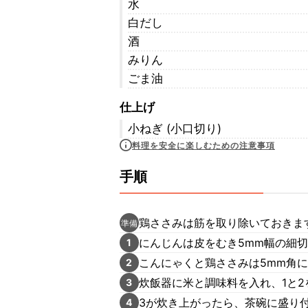
水
白だし
酒
みりん
ごま油
仕上げ
小ねぎ (小口切り)
料理を安全に楽しむための注意事項
手順
鶏ささみは筋を取り除いておきま
準備
にんじんは皮をむき5mm幅の細
1
こんにゃくと鶏ささみは5mm角
2
炊飯器に米と調味料を入れ、1と
3
3が炊き上がったら、茶碗に盛り
4