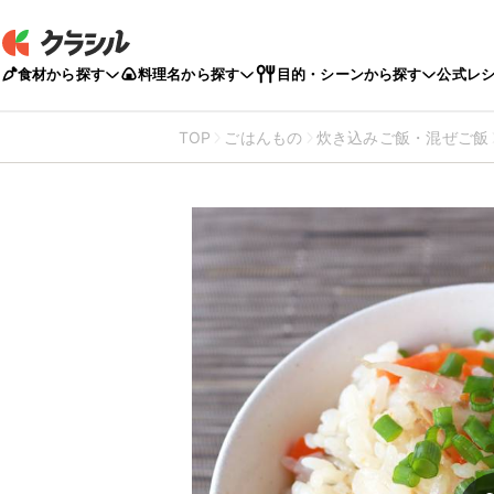
食材から探す
料理名から探す
目的・シーンから探す
公式レ
TOP
ごはんもの
炊き込みご飯・混ぜご飯