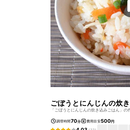
ごぼうとにんじんの炊き
「
ごぼうとにんじんの炊き込みごはん
」の
70
500
調理時間
費用目安
分
円
4.03
(
22
)