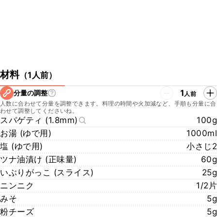
ができますので、さらに本格的な味わいに仕上げることができます
よ。ぜひチェックしてみてくださいね。
https://www.kurashiru.com/recipes/1437dabf-4983-4106-8ca8-
ca5257bb9b50
材料
（
1人前
）
1
分量の調整
人前
人数に合わせて分量を調整できます。料理の時間や火加減など、手順も分量に合
わせて調整してくださいね。
スパゲティ (1.8mm)
100g
お湯 (ゆで用)
1000ml
塩 (ゆで用)
小さじ2
ツナ油漬け (正味量)
60g
いぶりがっこ (スライス)
25g
ニンニク
1/2片
みそ
5g
粉チーズ
5g