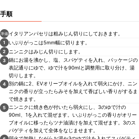
手順
イタリアンパセリは粗みじん切りにしておきます。
準備
いぶりがっこは5mm幅に切ります。
1
ニンニクはみじん切りにします。
2
鍋にお湯を沸かし、塩、スパゲティを入れ、パッケージの
3
表記通りにゆで、ゆで汁を90mlと調整用に取り分け、湯
切りします。
別の鍋に2、EVオリーブオイルを入れて弱火にかけ、ニン
4
ニクの香りが立ったらみそを加えて香ばしい香りがするま
で焼きます。
ニンニクに焼き色が付いたら弱火にし、3のゆで汁の
5
90ml、1を入れて混ぜます。いぶりがっこの香りがオリー
ブオイルに移ったらツナ油漬けを加えて混ぜます。3のス
パゲティを加えて全体をなじませます。
弱火で加熱しながらお湯か3のゆで汁を入れてスパゲティ
6