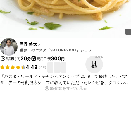
弓削啓太
世界一のパスタ『SALONE2007』シェフ
1507
20
300
調理時間
費用目安
分
円
4.48
保存
(
48
)
「パスタ・ワールド・チャンピオンシップ 2019」で優勝した、パス
タ世界一の弓削啓太シェフに教えていただいたレシピを、クラシルで
紹介文をすべて見る
再現！今回はツナパスタのご紹介です。ツナとみそ、いぶりがっこの
組み合わせがとてもおいしい一品です。ぜひこの機会に作ってみてく
ださいね。
こちらのレシピでは、シェフに教えていただいたレシピを、ご家庭で
作りやすい手順や材料で再現しております。
シェフが調理しているレシピ動画では、より詳しくご覧いただくこと