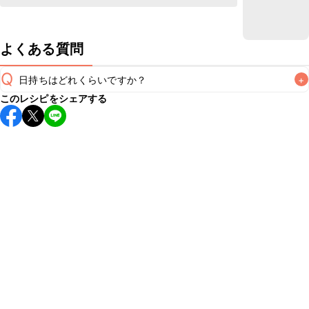
よくある質問
Q
日持ちはどれくらいですか？
+
このレシピをシェアする
保存期間は冷蔵で翌日中が目安です。なるべくお早めにお召
し上がりください。

A
※日持ちは目安です。
こちら
の注意事項をご確認の上、正し