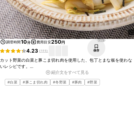
8353
10
250
調理時間
費用目安
分
円
4.23
保存
(
111
)
カット野菜の白菜と豚こま切れ肉を使用した、包丁とまな板を使わな
いレシピです。
紹介文をすべて見る
味付けもポン酢で味を決めやすいので、簡単に作れます。
あと一品のサッと作れるレシピとしておすすめです。
#
白菜
#
豚こま切れ肉
#
冬野菜
#
豚肉
#
野菜
ぜひお試しくださいね。