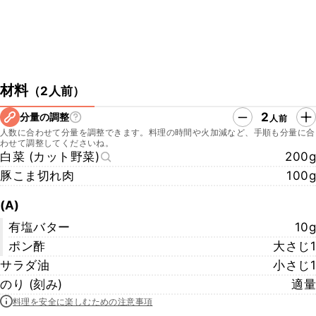
材料
（
2人前
）
2
分量の調整
人前
人数に合わせて分量を調整できます。料理の時間や火加減など、手順も分量に合
わせて調整してくださいね。
白菜 (カット野菜)
200g
豚こま切れ肉
100g
(A)
有塩バター
10g
ポン酢
大さじ1
サラダ油
小さじ1
のり (刻み)
適量
料理を安全に楽しむための注意事項