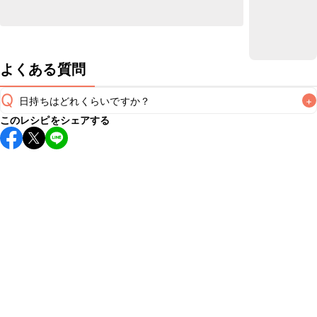
よくある質問
Q
日持ちはどれくらいですか？
+
このレシピをシェアする
保存期間は冷蔵で当日中が目安です。なるべくお早めにお召
し上がりください。

A
※日持ちは目安です。
こちら
の注意事項をご確認の上、正し