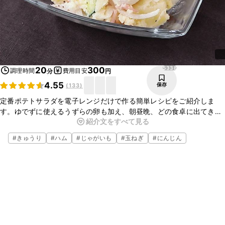
5338
20
300
調理時間
費用目安
分
円
4.55
保存
(
133
)
定番ポテトサラダを電子レンジだけで作る簡単レシピをご紹介しま
す。ゆでずに使えるうずらの卵も加え、朝昼晩、どの食卓に出てきて
紹介文をすべて見る
も嬉しい定番ポテトサラダに仕上がりました。お子さまも大人も喜ぶ
一品ですよ。ぜひ、作ってみてくださいね。
#
きゅうり
#
ハム
#
じゃがいも
#
玉ねぎ
#
にんじん