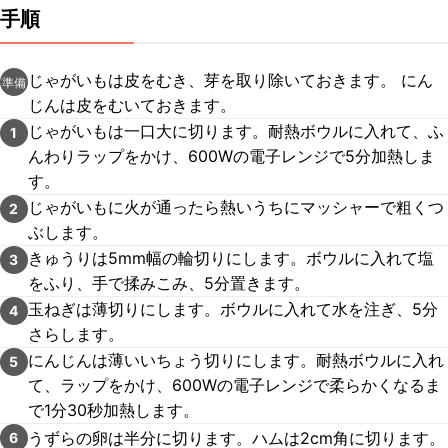
手順
じゃがいもは皮をむき、芽を取り除いておきます。 にん
準備
じんは皮をむいておきます。
じゃがいもは一口大に切ります。耐熱ボウルに入れて、ふ
1
んわりラップをかけ、600Wの電子レンジで5分加熱しま
す。
じゃがいもに火が通ったら熱いうちにマッシャーで粗くつ
2
ぶします。
きゅうりは5mm幅の輪切りにします。ボウルに入れて塩
3
をふり、手で揉みこみ、5分置きます。
玉ねぎは薄切りにします。ボウルに入れて水を注ぎ、5分
4
さらします。
にんじんは薄いいちょう切りにします。耐熱ボウルに入れ
5
て、ラップをかけ、600Wの電子レンジで柔らかくなるま
で1分30秒加熱します。
うずらの卵は半分に切ります。ハムは2cm角に切ります。
6