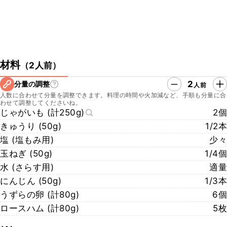
材料
（
2人前
）
2
分量の調整
人前
人数に合わせて分量を調整できます。料理の時間や火加減など、手順も分量に合
わせて調整してくださいね。
じゃがいも (計250g)
2個
きゅうり (50g)
1/2本
塩 (塩もみ用)
少々
玉ねぎ (50g)
1/4個
水 (さらす用)
適量
にんじん (50g)
1/3本
うずらの卵 (計80g)
6個
ロースハム (計80g)
5枚