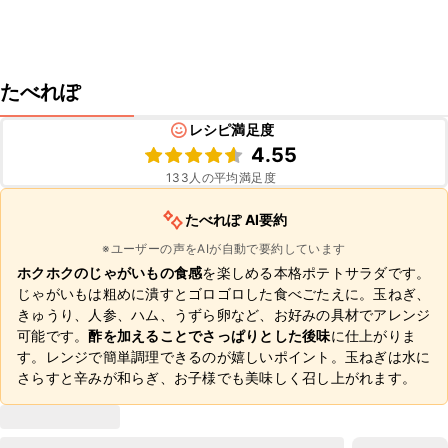
たべれぽ
レシピ満足度
4.55
133
人の平均満足度
たべれぽ AI要約
※ユーザーの声をAIが自動で要約しています
ホクホクのじゃがいもの食感
を楽しめる本格ポテトサラダです。
じゃがいもは粗めに潰すとゴロゴロした食べごたえに。玉ねぎ、
きゅうり、人参、ハム、うずら卵など、お好みの具材でアレンジ
可能です。
酢を加えることでさっぱりとした後味
に仕上がりま
す。レンジで簡単調理できるのが嬉しいポイント。玉ねぎは水に
さらすと辛みが和らぎ、お子様でも美味しく召し上がれます。