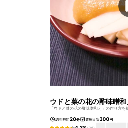
ウドと菜の花の酢味噌和
「
ウドと菜の花の酢味噌和え
」の作り方を
20
300
調理時間
費用目安
分
円
4.38
(
26
)