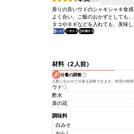
香りの良いウドのシャキシャキ食感
よく合い、ご飯のおかずとしても、
タコやネギなどを入れても、美味し
印刷する
シェア
ポスト
材料
（
2人前
）
分量の調整
人数に合わせて分量を調整できます。料理の時間
ウド
酢水
菜の花
調味料
白みそ
からし