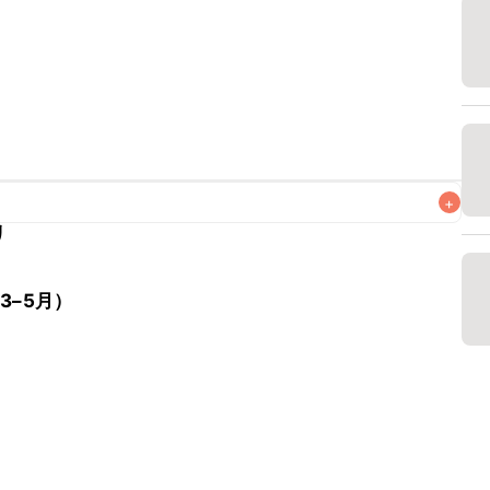
+
リ
なるべくお早めにお召し上がりください。

3–5月）