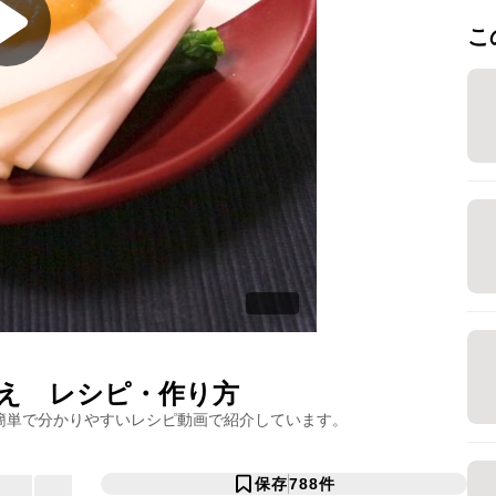
こ
え
レシピ・作り方
簡単で分かりやすいレシピ動画で紹介しています。
保存
788
件