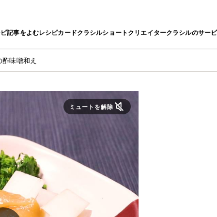
シピ
記事をよむ
レシピカード
クラシルショート
クリエイター
クラシルのサー
の酢味噌和え
ミュートを解除