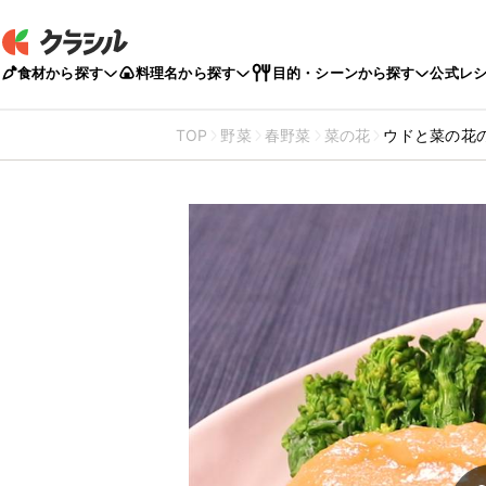
食材から探す
料理名から探す
目的・シーンから探す
公式レ
TOP
野菜
春野菜
菜の花
ウドと菜の花