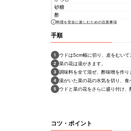
砂糖
酢
料理を安全に楽しむための注意事項
手順
ウドは5cm幅に切り、皮をむい
1
菜の花は湯がきます。
2
調味料を全て混ぜ、酢味噌を作り
3
湯がいた菜の花の水気を切り、食
4
ウドと菜の花をさらに盛り付け、
5
コツ・ポイント