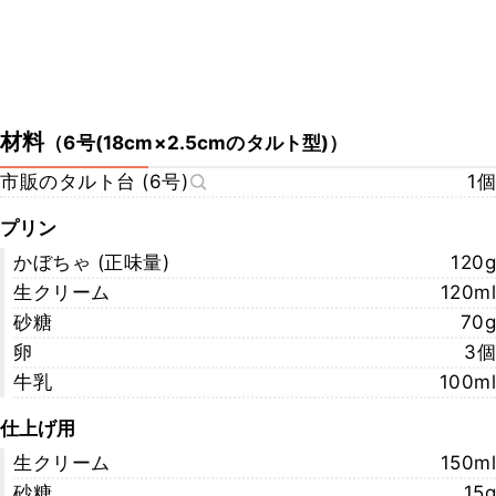
材料
（
6号(18cm×2.5cmのタルト型)
）
市販のタルト台 (6号)
1個
プリン
かぼちゃ (正味量)
120g
生クリーム
120ml
砂糖
70g
卵
3個
牛乳
100ml
仕上げ用
生クリーム
150ml
砂糖
15g