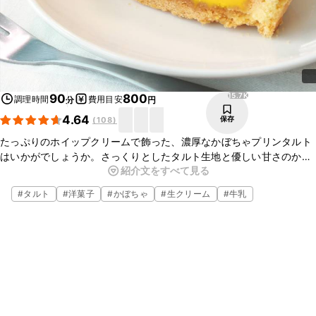
15.7K
90
800
調理時間
費用目安
分
円
4.64
保存
(
108
)
たっぷりのホイップクリームで飾った、濃厚なかぼちゃプリンタルト
はいかがでしょうか。さっくりとしたタルト生地と優しい甘さのかぼ
紹介文をすべて見る
ちゃプリン、なめらかなホイップクリームが相性抜群の一品です。お
もてなしのスイーツにもおすすめなので、ぜひお試しくださいね。
#
タルト
#
洋菓子
#
かぼちゃ
#
生クリーム
#
牛乳