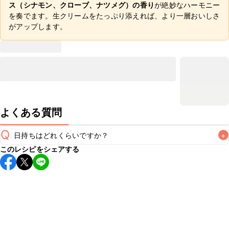
ス（シナモン、クローブ、ナツメグ）の香り
が絶妙なハーモニー
を奏でます。生クリームをたっぷり添えれば、より一層おいしさ
がアップします。
よくある質問
Q
日持ちはどれくらいですか？
+
このレシピをシェアする
保存期間は冷蔵で翌日中が目安です。なるべくお早めにお召
し上がりください。

A
※日持ちは目安です。
こちら
の注意事項をご確認の上、正し