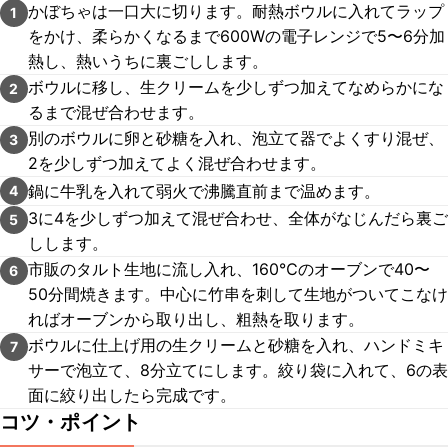
かぼちゃは一口大に切ります。耐熱ボウルに入れてラップ
1
をかけ、柔らかくなるまで600Wの電子レンジで5〜6分加
熱し、熱いうちに裏ごしします。
ボウルに移し、生クリームを少しずつ加えてなめらかにな
2
るまで混ぜ合わせます。
別のボウルに卵と砂糖を入れ、泡立て器でよくすり混ぜ、
3
2を少しずつ加えてよく混ぜ合わせます。
鍋に牛乳を入れて弱火で沸騰直前まで温めます。
4
3に4を少しずつ加えて混ぜ合わせ、全体がなじんだら裏ご
5
しします。
市販のタルト生地に流し入れ、160℃のオーブンで40〜
6
50分間焼きます。中心に竹串を刺して生地がついてこなけ
ればオーブンから取り出し、粗熱を取ります。
ボウルに仕上げ用の生クリームと砂糖を入れ、ハンドミキ
7
サーで泡立て、8分立てにします。絞り袋に入れて、6の表
面に絞り出したら完成です。
コツ・ポイント