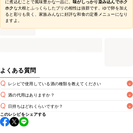
に煮込むことで風味豊かな一品に。
味がしっかり染み込んでホク
ホク
な大根とふっくらしたブリの相性は抜群です。ゆで卵を加え
ると彩りも良く、家族みんなに好評な和食の定番メニューになり
ますよ。
よくある質問
Q
レシピで使用している酒の種類を教えてください
+
Q
酒の代用はありますか？
+
A
Q
日持ちはどれくらいですか？
+
A
このレシピをシェアする
保存期間は冷蔵で翌日中が目安です。なるべくお早めにお召
し上がりください。

A