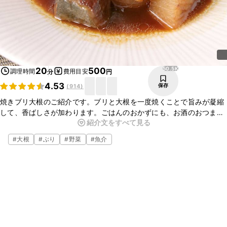
50.5K
20
500
調理時間
費用目安
分
円
4.53
保存
(
914
)
焼きブリ大根のご紹介です。ブリと大根を一度焼くことで旨みが凝縮
して、香ばしさが加わります。ごはんのおかずにも、お酒のおつまみ
紹介文をすべて見る
にもぴったりなので、ぜひお試しくださいね。
#
大根
#
ぶり
#
野菜
#
魚介