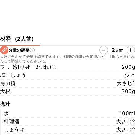
材料
（
2人前
）
2
分量の調整
人前
人数に合わせて分量を調整できます。料理の時間や火加減など、手順も分量に合
わせて調整してくださいね。
ブリ (切り身・3切れ)
200g
塩こしょう
少々
薄力粉
大さじ1
大根
300g
煮汁
水
100ml
料理酒
大さじ2
しょうゆ
大さじ2