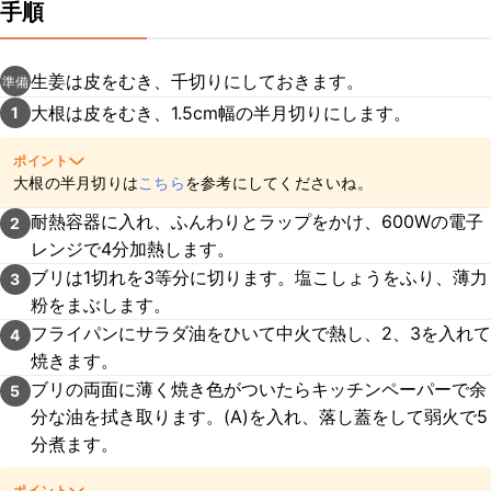
手順
生姜は皮をむき、千切りにしておきます。
準備
大根は皮をむき、1.5cm幅の半月切りにします。
1
ポイント
大根の半月切りは
こちら
を参考にしてくださいね。
耐熱容器に入れ、ふんわりとラップをかけ、600Wの電子
2
レンジで4分加熱します。
ブリは1切れを3等分に切ります。塩こしょうをふり、薄力
3
粉をまぶします。
フライパンにサラダ油をひいて中火で熱し、2、3を入れて
4
焼きます。
ブリの両面に薄く焼き色がついたらキッチンペーパーで余
5
分な油を拭き取ります。(A)を入れ、落し蓋をして弱火で5
分煮ます。
ポイント