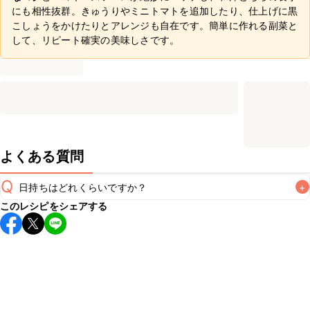
にも相性抜群。きゅうりやミニトマトを追加したり、仕上げに黒
こしょうをかけたりとアレンジも自在です。簡単に作れる副菜と
して、リピート確実の美味しさです。
よくある質問
Q
日持ちはどれくらいですか？
+
このレシピをシェアする
保存期間は冷蔵で翌日中が目安です。なるべくお早めにお召
し上がりください。

A
※日持ちは目安です。
こちら
の注意事項をご確認の上、正し