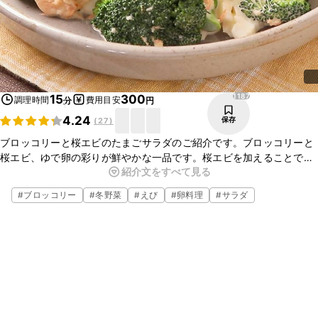
1187
15
300
調理時間
費用目安
分
円
4.24
保存
(
27
)
ブロッコリーと桜エビのたまごサラダのご紹介です。ブロッコリーと
桜エビ、ゆで卵の彩りが鮮やかな一品です。桜エビを加えることで旨
紹介文をすべて見る
味が増し、風味よく仕上がりますよ。とても簡単にお作りいただけま
すので、ぜひお試しくださいね。
#
ブロッコリー
#
冬野菜
#
えび
#
卵料理
#
サラダ