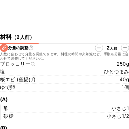
材料
（
2人前
）
2
分量の調整
人前
人数に合わせて分量を調整できます。料理の時間や火加減など、手順も分量に合
わせて調整してくださいね。
ブロッコリー
250g
塩
ひとつまみ
桜エビ (釜揚げ)
40g
ゆで卵
1個
(A)
酢
小さじ1
砂糖
小さじ1/2
(B)