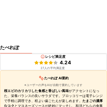
たべれぽ
レシピ満足度
4.24
27
人の平均満足度
たべれぽ AI要約
※ユーザーの声をAIが自動で要約しています
桜エビのカリカリした食感と香ばしい風味
がアクセントになっ
た、栄養バランスの良いサラダです。ブロッコリーは電子レンジ
で手軽に調理でき、程よい歯ごたえが楽しめます。
たまごの濃厚
なコク
とマヨネーズソースが絶妙にマッチし、和洋どちらの食事