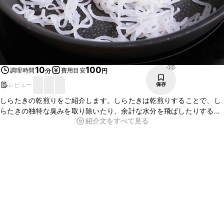
228
10
100
調理時間
費用目安
分
円
レビュー
保存
しらたきの乾煎りをご紹介します。しらたきは乾煎りすることで、し
らたきの独特な臭みを取り除いたり、余計な水分を飛ばしたりする効
紹介文をすべて見る
果があります。乾煎りしたものは、炒め物や煮物などに活用いただけ
ます。ぜひお試しくださいね。