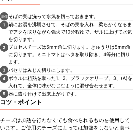
そばの実は洗って水気を切っておきます。
準備
鍋にお湯を沸騰させて、そばの実を入れ、柔らかくなるま
1
でアクを取りながら強火で10分程ゆで、ザルに上げて水気
を切ります。
プロセスチーズは5mm角に切ります。きゅうりは5mm角
2
に切ります。ミニトマトはヘタを取り除き、4等分に切り
ます。
パセリはみじん切りにします。
3
ボウルに粗熱を取った1、2、ブラックオリーブ、3、(A)を
4
入れて、全体に味がなじむように混ぜ合わせます。
器に盛り付けて出来上がりです。
5
コツ・ポイント
チーズは加熱を行わなくても食べられるものを使用して
います。ご使用のチーズによっては加熱をしないと食べ