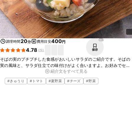
197
20
400
調理時間
費用目安
分
円
4.78
保存
(
5
)
そばの実のプチプチした食感がおいしいサラダのご紹介です。そばの
実の風味と、サラダ仕立ての味付けがよく合いますよ。お好みでセロ
紹介文をすべて見る
リやにんじんなどを入れるのもおすすめです。スプーンでもりもりと
食べられるので、軽いお食事代わりにもいかがでしょうか。
#
きゅうり
#
トマト
#
夏野菜
#
チーズ
#
野菜