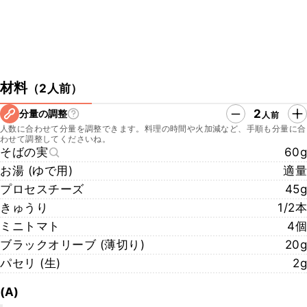
材料
（
2人前
）
2
分量の調整
人前
人数に合わせて分量を調整できます。料理の時間や火加減など、手順も分量に合
わせて調整してくださいね。
そばの実
60g
お湯 (ゆで用)
適量
プロセスチーズ
45g
きゅうり
1/2本
ミニトマト
4個
ブラックオリーブ (薄切り)
20g
パセリ (生)
2g
(A)