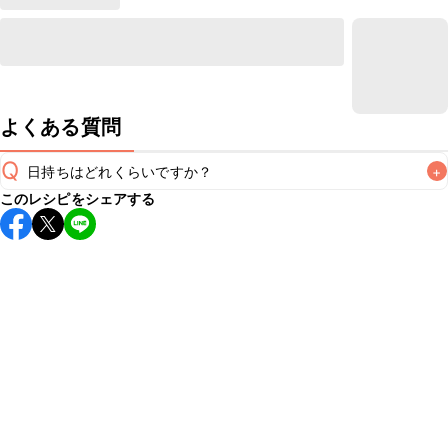
よくある質問
Q
日持ちはどれくらいですか？
+
このレシピをシェアする
保存期間は冷蔵で当日中が目安です。なるべくお早めにお召
し上がりください。

A
※日持ちは目安です。
こちら
の注意事項をご確認の上、正し