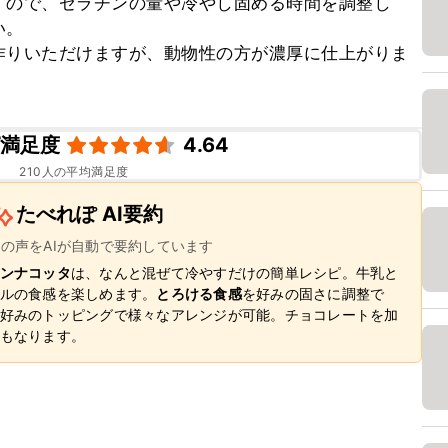
すので、ゼラチンの量や冷やし固める時間を調整し
。

作りいただけますが、動物性の方が濃厚に仕上がりま
ピ満足度
4.64
210
人の平均満足度
たべれぽ AI要約
ーの声をAIが自動で要約しています
ンナコッタ
は、なんと混ぜて冷やすだけの簡単レシピ。牛乳と
ルの食感を楽しめます。
とろける食感
を好みの固さに調整で
好みのトッピングで様々なアレンジが可能。チョコレートを加
もなります。