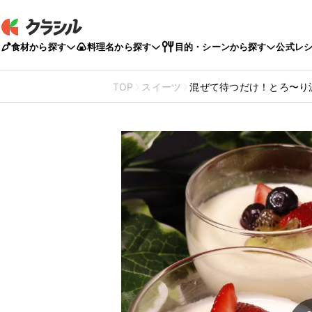
食材から探す
料理名から探す
目的・シーンから探す
公式レ
TOP
スイーツ
混ぜて待つだけ！とろ〜り