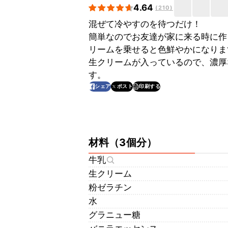
4.64
(
210
)
混ぜて冷やすのを待つだけ！
簡単なのでお友達が家に来る時に作
リームを乗せると色鮮やかになりま
生クリームが入っているので、濃厚
す。
印刷する
シェア
ポスト
材料
（
3個分
）
牛乳
生クリーム
粉ゼラチン
水
グラニュー糖