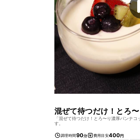
混ぜて待つだけ！とろ〜
「
混ぜて待つだけ！とろ〜り濃厚パンナコ
す。
90
400
調理時間
費用目安
分
円