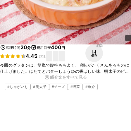
1179
20
400
調理時間
費用目安
分
円
4.45
保存
(
11
)
今回のグラタンは、簡単で腹持ちもよく、旨味がたくさんあるものに
仕上げました。ほたてとバターしょうゆの香ばしい味、明太子のピリ
紹介文をすべて見る
辛、じゃがいものほくほくとした食感と、間違いない組み合わせで
す！アツアツでお召し上がりください。
#
じゃがいも
#
明太子
#
チーズ
#
野菜
#
魚介