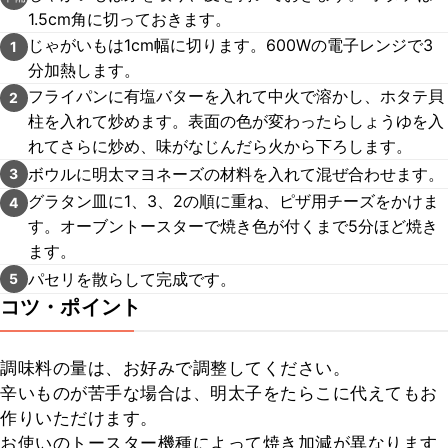
1.5cm角に切っておきます。
じゃがいもは1cm幅に切ります。600Wの電子レンジで3
1
分加熱します。
フライパンに有塩バターを入れて中火で溶かし、ホタテ貝
2
柱を入れて炒めます。表面の色が変わったらしょうゆを入
れてさらに炒め、味がなじんだら火から下ろします。
ボウルに明太マヨネーズの材料を入れて混ぜ合わせます。
3
グラタン皿に1、3、2の順に重ね、ピザ用チーズをかけま
4
す。オーブントースターで焼き色が付くまで5分ほど焼き
ます。
パセリを散らして完成です。
5
コツ・ポイント
調味料の量は、お好みで調整してください。

辛いものが苦手な場合は、明太子をたらこに代えてもお
作りいただけます。

お使いのトースター機種によって焼き加減が異なります