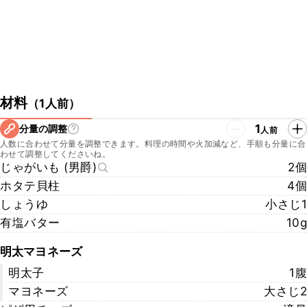
材料
（
1人前
）
1
分量の調整
人前
人数に合わせて分量を調整できます。料理の時間や火加減など、手順も分量に合
わせて調整してくださいね。
じゃがいも (男爵)
2個
ホタテ貝柱
4個
しょうゆ
小さじ1
有塩バター
10g
明太マヨネーズ
明太子
1腹
マヨネーズ
大さじ2