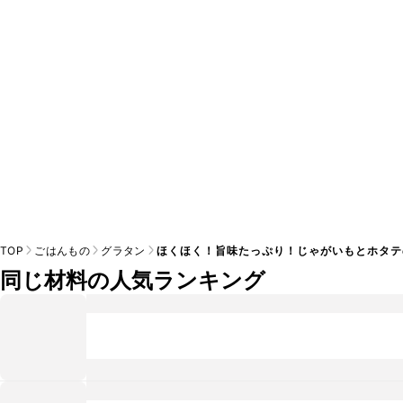
※日持ちは目安です。
こちら
の注意事項をご確認の上、正し
TOP
ごはんもの
グラタン
ほくほく！旨味たっぷり！じゃがいもとホタテ
同じ材料の人気ランキング