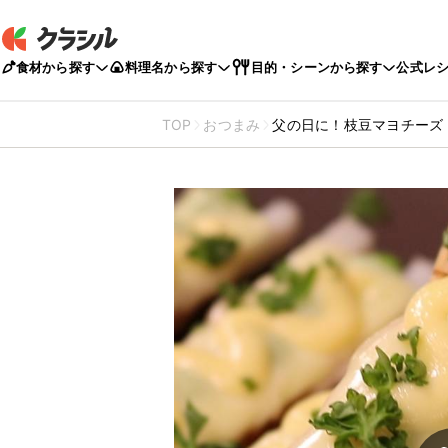
食材から探す
料理名から探す
目的・シーンから探す
公式レ
TOP
おつまみ
父の日に！枝豆マヨチーズ