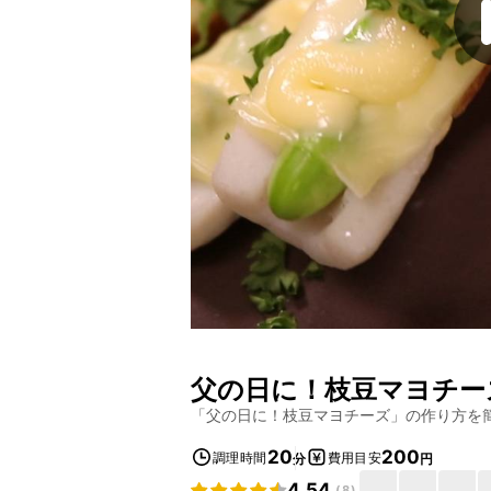
父の日に！枝豆マヨチー
「
父の日に！枝豆マヨチーズ
」の作り方を
20
200
調理時間
費用目安
分
円
4.54
(
8
)