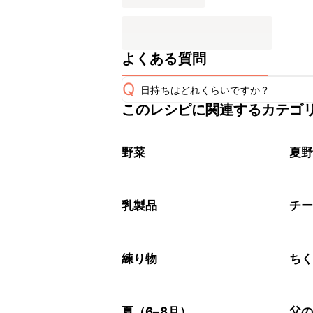
よくある質問
Q
日持ちはどれくらいですか？
このレシピに関連するカテゴ
保存期間は冷蔵で翌日中が目安です。
A
※日持ちは目安です。
こちら
野菜
夏
乳製品
チ
練り物
ち
夏（6–8月）
父