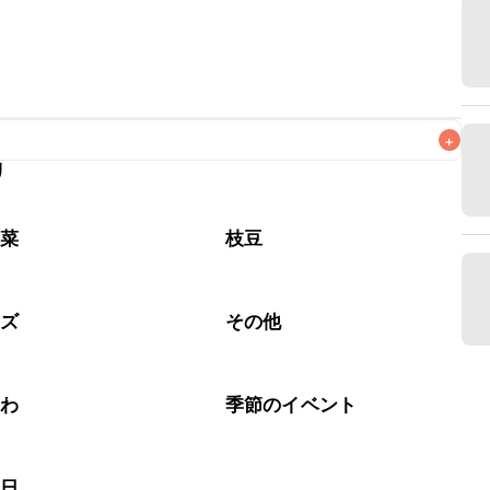
+
リ
なるべくお早めにお召し上がりください。

野菜
枝豆
ーズ
その他
くわ
季節のイベント
の日