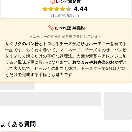
レシピ満足度
4.44
21
人の平均満足度
たべれぽ AI要約
※ユーザーの声をAIが自動で要約しています
サクサクのパン粉
とトロけるチーズが絶妙なハーモニーを奏でる
一品です。ちくわを巻いて、マヨネーズ、チーズをのせ、パン粉
をまぶして焼くだけの手軽な調理法。大葉や海苔をアレンジに加
えると風味が更に豊かになります。
おつまみやお弁当のおかず
と
して大人気で、ビールとの相性も抜群。トースターで5分ほど焼
くだけで完成する手軽さも魅力です。
よくある質問