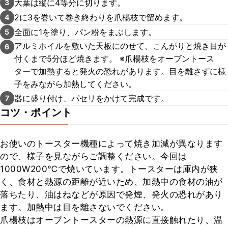
大葉は縦に4等分に切ります。
3
2に3を巻いて巻き終わりを爪楊枝で留めます。
4
全面に1を塗り、パン粉をまぶします。
5
アルミホイルを敷いた天板にのせて、こんがりと焼き目が
6
付くまで5分ほど焼きます。 ※爪楊枝をオーブントース
ターで加熱すると発火の恐れがあります。目を離さずに様
子をみながら加熱してください。
器に盛り付け、パセリをかけて完成です。
7
コツ・ポイント
お使いのトースター機種によって焼き加減が異なります
ので、様子を見ながらご調整ください。今回は
1000W200℃で焼いています。トースターは庫内が狭
く、食材と熱源の距離が近いため、加熱中の食材の油が
落ちたり、油はねなどが原因で発煙、発火の恐れがあり
ます。加熱中は目を離さないでください。

爪楊枝はオーブントースターの熱源に直接触れたり、温