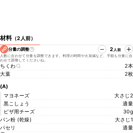
材料
（
2人前
）
2
分量の調整
人前
人数に合わせて分量を調整できます。料理の時間や火加減など、手順も分量に合
わせて調整してくださいね。
ちくわ
2本
大葉
2枚
(A)
マヨネーズ
大さじ2
黒こしょう
適量
ピザ用チーズ
30g
パン粉 (乾燥)
大さじ1
パセリ
適量