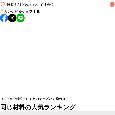
Q
日持ちはどれくらいですか？
+
このレシピをシェアする
保存期間は冷蔵で翌日中が目安です。なるべくお早めにお召
し上がりください。

A
※日持ちは目安です。
こちら
の注意事項をご確認の上、正し
TOP
魚介料理
ちくわのチーズパン粉焼き
同じ材料の人気ランキング