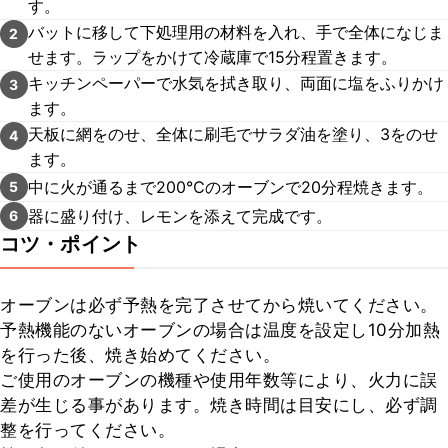
す。
バットに移して下処理用の材料を入れ、手で全体になじま
2
せます。ラップをかけて冷蔵庫で15分程置きます。
キッチンペーパーで水気を拭き取り、両面に塩をふりかけ
3
ます。
天板に網をのせ、全体に刷毛でサラダ油を塗り、3をのせ
4
ます。
中に火が通るまで200℃のオーブンで20分程焼きます。
5
器に盛り付け、レモンを添えて完成です。
6
コツ・ポイント
オーブンは必ず予熱を完了させてから焼いてください。

予熱機能のないオーブンの場合は温度を設定し10分加熱
を行った後、焼き始めてください。

ご使用のオーブンの機種や使用年数等により、火力に誤
差が生じる事があります。焼き時間は目安にし、必ず調
整を行ってください。
