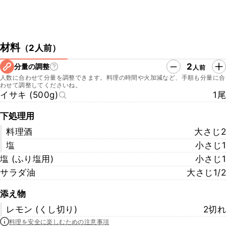
材料
（
2人前
）
2
分量の調整
人前
人数に合わせて分量を調整できます。料理の時間や火加減など、手順も分量に合
わせて調整してくださいね。
イサキ (500g)
1尾
下処理用
料理酒
大さじ2
塩
小さじ1
塩 (ふり塩用)
小さじ1
サラダ油
大さじ1/2
添え物
レモン (くし切り)
2切れ
料理を安全に楽しむための注意事項