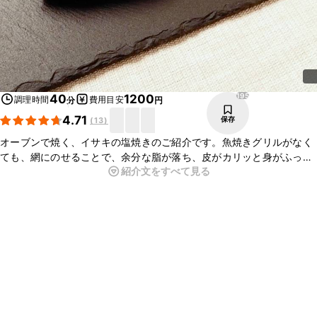
195
40
1200
調理時間
費用目安
分
円
4.71
保存
(
13
)
オーブンで焼く、イサキの塩焼きのご紹介です。魚焼きグリルがなく
ても、網にのせることで、余分な脂が落ち、皮がカリッと身がふっく
紹介文をすべて見る
らと仕上がっておいしく作れます。イサキの旨味がシンプルに味わえ
ますので、ぜひお試しくださいね。