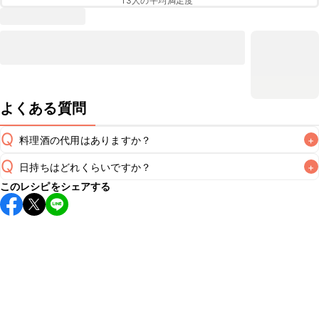
13
人の平均満足度
よくある質問
Q
料理酒の代用はありますか？
+
Q
日持ちはどれくらいですか？
+
A
このレシピをシェアする
保存期間は冷蔵で翌日中が目安です。なるべくお早めにお召
し上がりください。

A
※日持ちは目安です。
こちら
の注意事項をご確認の上、正し