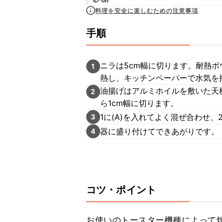
料理を安全に楽しむための注意事項
手順
ニラは5cm幅に切ります。耐熱ボ
1
熱し、キッチンペーパーで水気を
油揚げはアルミホイルを敷いた天
2
ら1cm幅に切ります。
1に(A)を入れてよく混ぜ合わせ
3
器に盛り付けてできあがりです。
4
コツ・ポイント
お使いのトースター機種によって