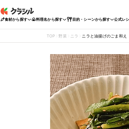
食材から探す
料理名から探す
目的・シーンから探す
公式レ
TOP
野菜
ニラ
ニラと油揚げのごま和え