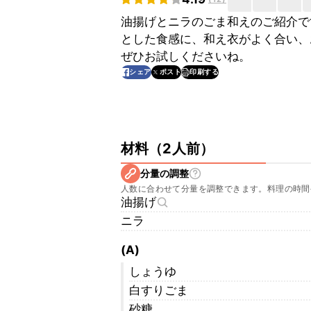
油揚げとニラのごま和えのご紹介で
とした食感に、和え衣がよく合い、
ぜひお試しくださいね。
印刷する
シェア
ポスト
材料
（
2人前
）
分量の調整
人数に合わせて分量を調整できます。料理の時間
油揚げ
ニラ
(A)
しょうゆ
白すりごま
砂糖