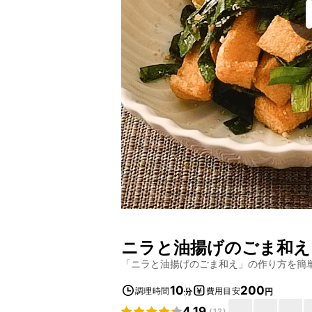
ニラと油揚げのごま和え
「
ニラと油揚げのごま和え
」の作り方を簡
10
200
調理時間
費用目安
分
円
4.19
(
12
)