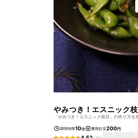
やみつき！エスニック枝
「
やみつき！エスニック枝豆
」の作り方を
10
200
調理時間
費用目安
分
円
4.52
(
13
)