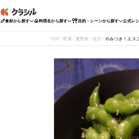
食材から探す
料理名から探す
目的・シーンから探す
公式レ
TOP
野菜
夏野菜
枝豆
やみつき！エス