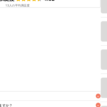
13
人の平均満足度
+
ますか？
+
なるべくお早めにお召し上がりください。
