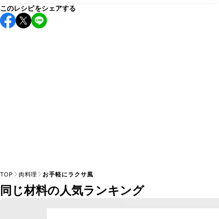
このレシピをシェアする
こちらのレシピは出来たてをお召し上がりいただくことをお
すすめします。

A
※日持ちは目安です。
こちら
の注意事項をご確認の上、正し
TOP
肉料理
お手軽にラクサ風
同じ材料の人気ランキング