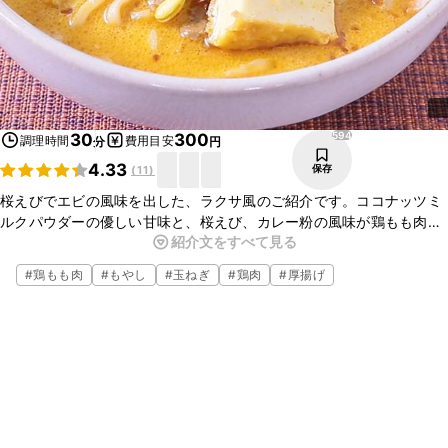
594
30
300
調理時間
費用目安
分
円
4.33
保存
(
11
)
桜えびでエビの風味を出した、ラクサ風のご紹介です。ココナッツミ
ルクパウダーの優しい甘味と、桜えび、カレー粉の風味が鶏もも肉の
紹介文をすべて見る
コクとうま味によく合い、中華麺によく絡んでついついお箸が止まら
なくなりますよ。ぜひ、お試しくださいね。
#
鶏もも肉
#
もやし
#
玉ねぎ
#
鶏肉
#
厚揚げ