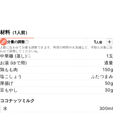
材料
（
1人前
）
1
分量の調整
人前
人数に合わせて分量を調整できます。料理の時間や火加減など、手順も分量に合
わせて調整してくださいね。
中華麺 (蒸し)
1玉
お湯 (ゆで用)
適量
鶏もも肉
150g
塩こしょう
ふたつまみ
厚揚げ
50g
豆もやし
30g
ココナッツミルク
水
300ml