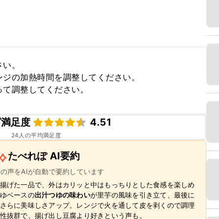
い。

ジの加熱時間を調整してください。

って調整してください。
ピ満足度
4.51
24
人の平均満足度
たべれぽ AI要約
ーの声をAIが自動で要約しています
揚げた一品で、外はカリッと中はもっちりとした食感を楽しめ
ゆベースの
出汁つゆの味わい
が里芋の風味を引き立て、最後に
さらに美味しさアップ。レンジで火を通して皮を剥くので調理
性抜群で、揚げ出し豆腐より好きという声も。