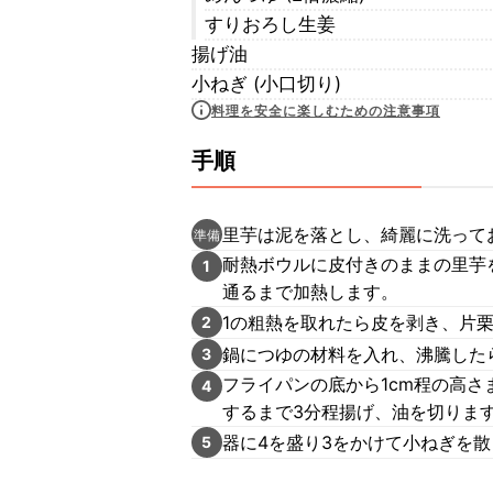
すりおろし生姜
揚げ油
小ねぎ (小口切り)
料理を安全に楽しむための注意事項
手順
里芋は泥を落とし、綺麗に洗って
準備
耐熱ボウルに皮付きのままの里芋
1
通るまで加熱します。
1の粗熱を取れたら皮を剥き、片
2
鍋につゆの材料を入れ、沸騰した
3
フライパンの底から1cm程の高さ
4
するまで3分程揚げ、油を切りま
器に4を盛り3をかけて小ねぎを
5