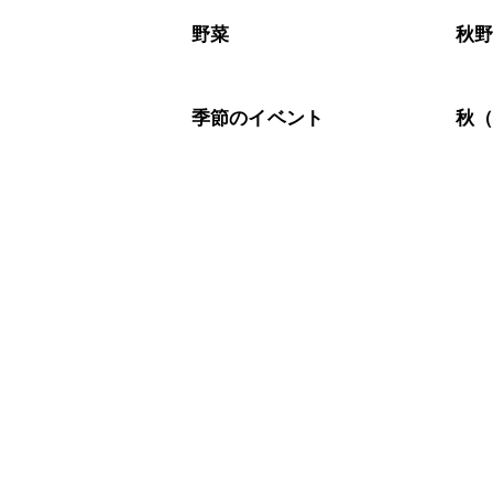
A
※日持ちは目安です。
こちら
野菜
秋
季節のイベント
秋（