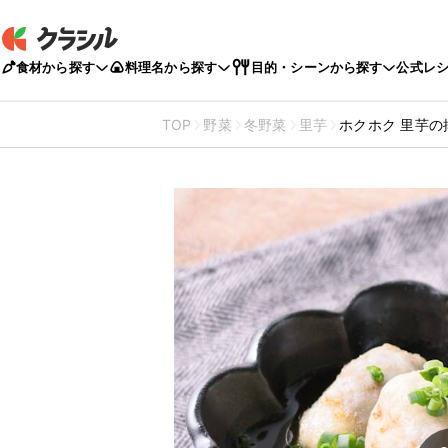
食材から探す
料理名から探す
目的・シーンから探す
公式レ
TOP
野菜
冬野菜
里芋
ホクホク 里芋の