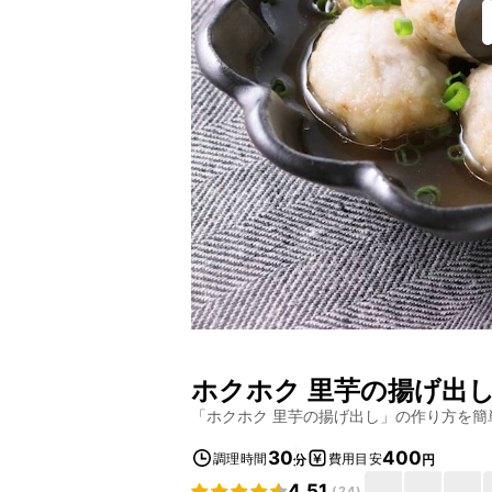
ホクホク 里芋の揚げ出
「
ホクホク 里芋の揚げ出し
」の作り方を簡
30
400
調理時間
費用目安
分
円
4.51
(
24
)