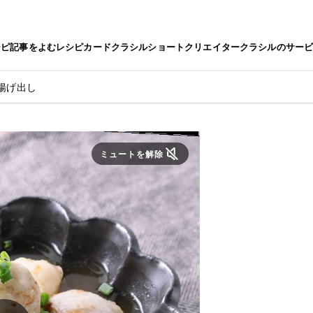
シピ
記事をよむ
レシピカード
クラシルショート
クリエイター
クラシルのサー
揚げ出し
ミュートを解除