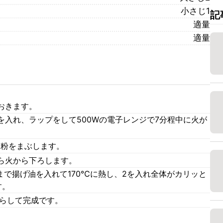
小さじ1
記
適量
適量
おきます。
を入れ、ラップをして500Wの電子レンジで7分程中に火が
栗粉をまぶします。
ら火から下ろします。
まで揚げ油を入れて170℃に熱し、2を入れ全体がカリッと
す。
散らして完成です。