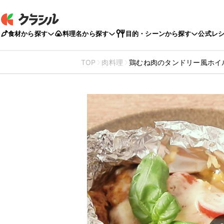
食材から探す
料理名から探す
目的・シーンから探す
公式レ
TOP
肉料理
鶏むね肉のタンドリー風ホイ