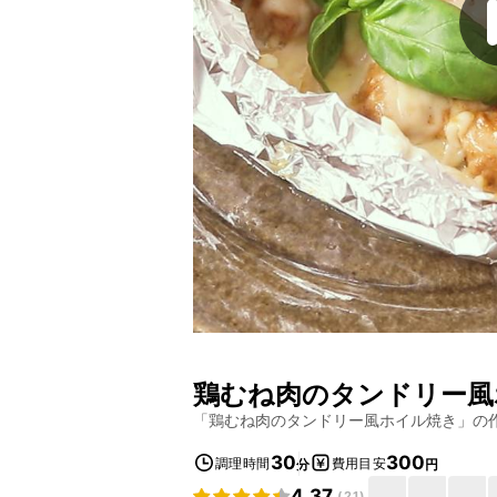
鶏むね肉のタンドリー風
「
鶏むね肉のタンドリー風ホイル焼き
」の
30
300
調理時間
費用目安
分
円
4.37
(
21
)