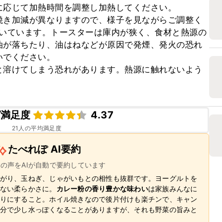
応じて加熱時間を調整し加熱してください。

焼き加減が異なりますので、様子を見ながらご調整く
で焼いています。トースターは庫内が狭く、食材と熱源の
油が落ちたり、油はねなどが原因で発煙、発火の恐れ
でください。

と溶けてしまう恐れがあります。熱源に触れないよう
ピ満足度
4.37
21
人の平均満足度
たべれぽ AI要約
ーの声をAIが自動で要約しています
がり、玉ねぎ、じゃがいもとの相性も抜群です。ヨーグルトを
ない柔らかさに。
カレー粉の香り豊かな味わい
は家族みんなに
りにすること。ホイル焼きなので後片付けも楽チンで、キャン
分で少し水っぽくなることがありますが、それも野菜の旨みと