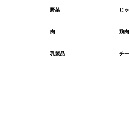
A
※日持ちは目安です。
こちら
野菜
じ
肉
鶏
乳製品
チ