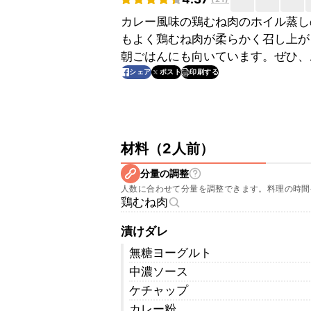
カレー風味の鶏むね肉のホイル蒸し
もよく鶏むね肉が柔らかく召し上が
朝ごはんにも向いています。ぜひ、
印刷する
シェア
ポスト
材料
（
2人前
）
分量の調整
人数に合わせて分量を調整できます。料理の時間
鶏むね肉
漬けダレ
無糖ヨーグルト
中濃ソース
ケチャップ
カレー粉