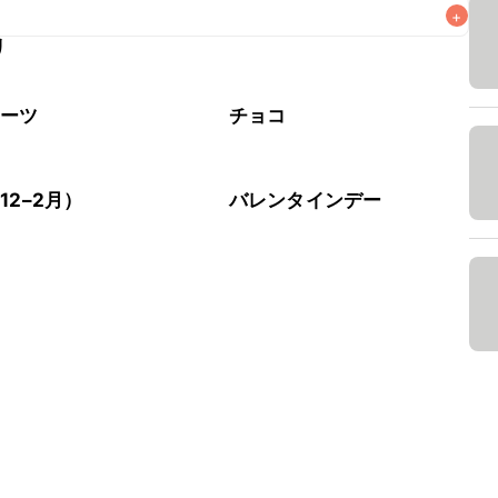
+
リ
なるべくお早めにお召し上がりください。

イーツ
チョコ
12–2月）
バレンタインデー