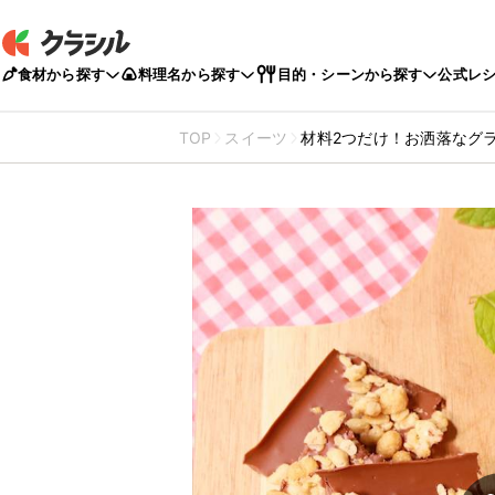
食材から探す
料理名から探す
目的・シーンから探す
公式レ
TOP
スイーツ
材料2つだけ！お洒落なグ