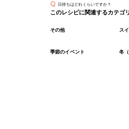
Q
日持ちはどれくらいですか？
このレシピに関連するカテゴ
保存期間は冷蔵で2~3日が目安です。
A
※日持ちは目安です。
こちら
その他
ス
季節のイベント
冬（