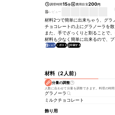
15
200
調理時間
費用目安
分
円
レビュー
材料2つで簡単に出来ちゃう、グラ
チョコレートの上にグラノーラを散
また、手でざっくりと割ることで、
材料も少なく簡単に出来るので、プ
印刷する
シェア
ポスト
材料
（
2人前
）
分量の調整
人数に合わせて分量を調整できます。料理の時間
グラノーラ
ミルクチョコレート
飾り用