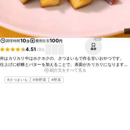
3444
10
100
調理時間
費用目安
分
円
4.51
保存
(
91
)
外はカリカリ中はホクホクの、さつまいもで作る甘いおやつです。
仕上げに砂糖とバターを加えることで、表面がカリカリになります。
紹介文をすべて見る
甘みとコクがくせになる！
とても手軽に作れる、お子様のおやつに喜ばれるオススメのレシピで
#
さつまいも
#
秋野菜
#
野菜
す。