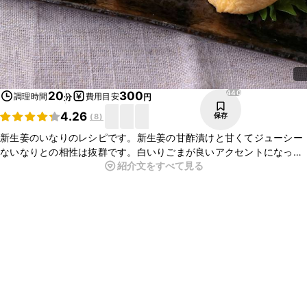
440
20
300
調理時間
費用目安
分
円
4.26
保存
(
8
)
新生姜のいなりのレシピです。新生姜の甘酢漬けと甘くてジューシー
ないなりとの相性は抜群です。白いりごまが良いアクセントになって
紹介文をすべて見る
おいしいですよ。いつものいなりとは一味違った味わいになりおいし
いですよ。ぜひ一度作ってみてくださいね。