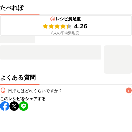
たべれぽ
レシピ満足度
4.26
8
人の平均満足度
よくある質問
Q
日持ちはどれくらいですか？
+
このレシピをシェアする
保存期間は冷蔵で当日中が目安です。なるべくお早めにお召
し上がりください。

A
※日持ちは目安です。
こちら
の注意事項をご確認の上、正し