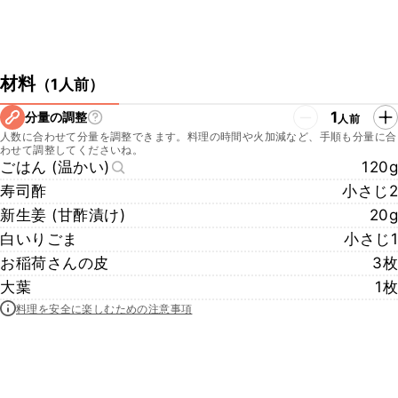
材料
（
1人前
）
1
分量の調整
人前
人数に合わせて分量を調整できます。料理の時間や火加減など、手順も分量に合
わせて調整してくださいね。
ごはん (温かい)
120g
寿司酢
小さじ2
新生姜 (甘酢漬け)
20g
白いりごま
小さじ1
お稲荷さんの皮
3枚
大葉
1枚
料理を安全に楽しむための注意事項