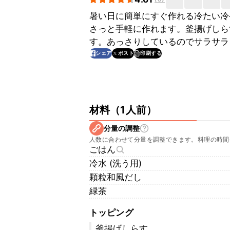
暑い日に簡単にすぐ作れる冷たい冷
さっと手軽に作れます。釜揚げしら
す。あっさりしているのでサラサラ
印刷する
シェア
ポスト
材料
（
1人前
）
分量の調整
人数に合わせて分量を調整できます。料理の時間
ごはん
冷水 (洗う用)
顆粒和風だし
緑茶
トッピング
釜揚げしらす