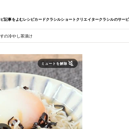
シピ
記事をよむ
レシピカード
クラシルショート
クリエイター
クラシルのサー
らすの冷やし茶漬け
ミュートを解除