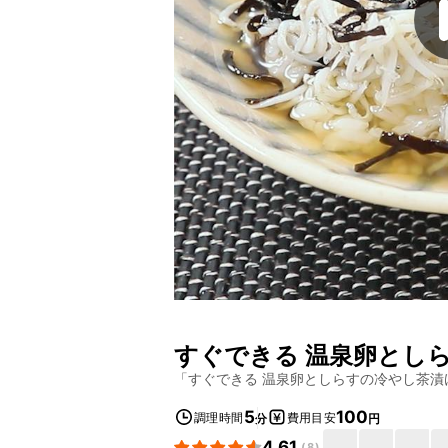
すぐできる 温泉卵とし
「
すぐできる 温泉卵としらすの冷やし茶漬
5
100
調理時間
費用目安
分
円
4.61
(
8
)