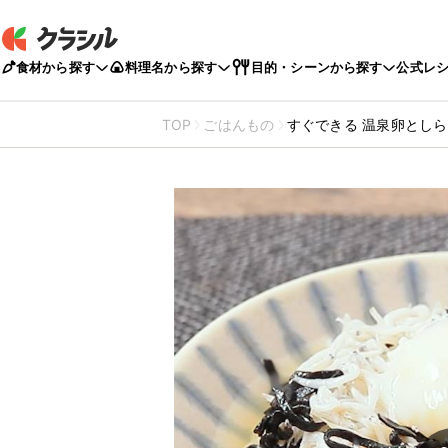
食材から探す
料理名から探す
目的・シーンから探す
公式レ
TOP
ごはんもの
すぐできる 温泉卵とし