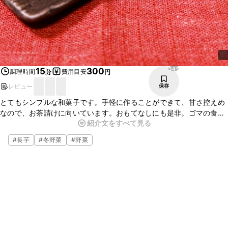
345
15
300
調理時間
費用目安
分
円
レビュー
保存
とてもシンプルな和菓子です。手軽に作ることができて、甘さ控えめ
なので、お茶請けに向いています。おもてなしにも是非。ゴマの食感
紹介文をすべて見る
がアクセントになりますので、ゴマが好きな方は、全面をゴマで覆っ
ても良いです。
#
長芋
#
冬野菜
#
野菜