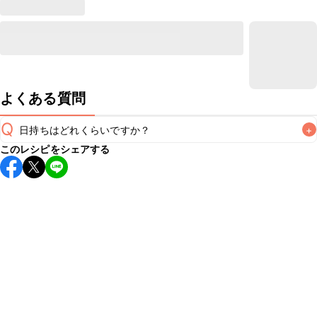
よくある質問
Q
日持ちはどれくらいですか？
+
このレシピをシェアする
保存期間は冷蔵で翌日中が目安です。なるべくお早めにお召
し上がりください。

A
※日持ちは目安です。
こちら
の注意事項をご確認の上、正し