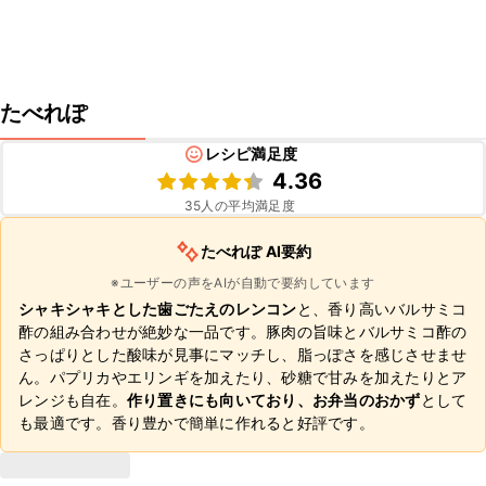
たべれぽ
レシピ満足度
4.36
35
人の平均満足度
たべれぽ AI要約
※ユーザーの声をAIが自動で要約しています
シャキシャキとした歯ごたえのレンコン
と、香り高いバルサミコ
酢の組み合わせが絶妙な一品です。豚肉の旨味とバルサミコ酢の
さっぱりとした酸味が見事にマッチし、脂っぽさを感じさせませ
ん。パプリカやエリンギを加えたり、砂糖で甘みを加えたりとア
レンジも自在。
作り置きにも向いており、お弁当のおかず
として
も最適です。香り豊かで簡単に作れると好評です。