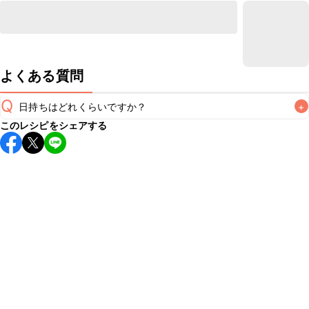
よくある質問
Q
日持ちはどれくらいですか？
+
このレシピをシェアする
保存期間は冷蔵で翌日中が目安です。なるべくお早めにお召
し上がりください。

A
※日持ちは目安です。
こちら
の注意事項をご確認の上、正し