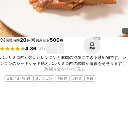
1901
20
500
調理時間
費用目安
分
円
4.36
保存
(
35
)
バルサミコ酢が効いたレンコンと豚肉の簡単にできる炒め物です。レ
ンコンのシャキシャキ感とバルサミコ酢の酸味が食欲をそそります。
紹介文をすべて見る
ごはんとの相性も良いのでおかずとしてもおすすめですよ。是非、お
試しください。
#
豚こま切れ肉
#
レンコン
#
豚肉
#
野菜
#
肉