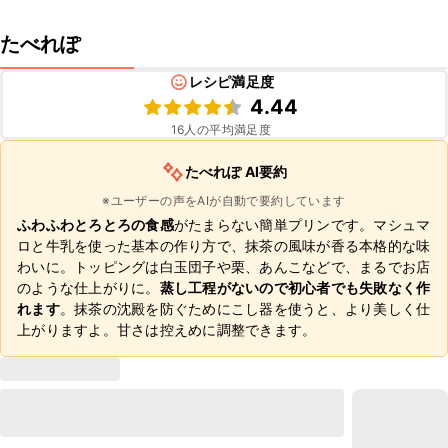
たべれぽ
レシピ満足度
4.44
16
人の平均満足度
たべれぽ AI要約
※ユーザーの声をAIが自動で要約しています
ふわふわとろとろの食感
がたまらない簡単プリンです。マシュマ
ロと牛乳を使った基本の作り方で、抹茶の風味が香る本格的な味
わいに。トッピングは白玉団子や栗、あんこなどで、まるでお店
のような仕上がりに。
蒸し工程がないので初心者でも失敗なく作
れます
。抹茶の沈殿を防ぐためにこし器を使うと、より美しく仕
上がりますよ。甘さは控えめに調整できます。