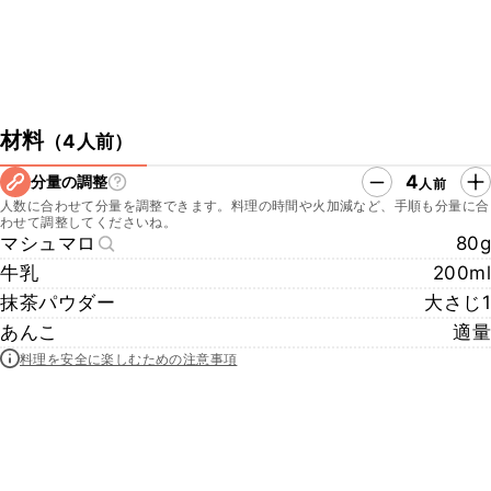
材料
（
4人前
）
4
分量の調整
人前
人数に合わせて分量を調整できます。料理の時間や火加減など、手順も分量に合
わせて調整してくださいね。
マシュマロ
80g
牛乳
200ml
抹茶パウダー
大さじ1
あんこ
適量
料理を安全に楽しむための注意事項