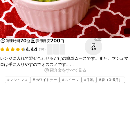
1544
70
200
調理時間
費用目安
分
円
4.44
保存
(
16
)
レンジに入れて混ぜ合わせるだけの簡単ムースです。また、マシュマ
ロは手に入りやすのでオススメです。
紹介文をすべて見る
今回は抹茶で作りましたが、お好みに合わせてチョコレートやジャム
を加えても美味しく仕上がりますよ。是非おためしくださいね！
#
マシュマロ
#
ホワイトデー
#
スイーツ
#
牛乳
#
春（3–5月）