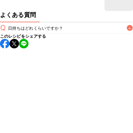
よくある質問
Q
日持ちはどれくらいですか？
+
このレシピをシェアする
保存期間は冷蔵で翌日中が目安です。なるべくお早めにお召
し上がりください。

A
※日持ちは目安です。
こちら
の注意事項をご確認の上、正し