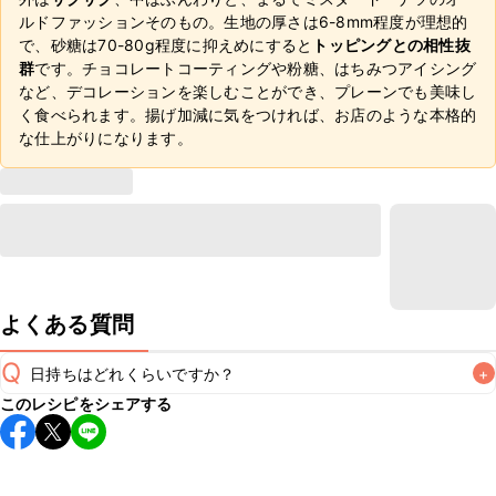
ルドファッションそのもの。生地の厚さは6-8mm程度が理想的
で、砂糖は70-80g程度に抑えめにすると
トッピングとの相性抜
群
です。チョコレートコーティングや粉糖、はちみつアイシング
など、デコレーションを楽しむことができ、プレーンでも美味し
く食べられます。揚げ加減に気をつければ、お店のような本格的
な仕上がりになります。
よくある質問
Q
日持ちはどれくらいですか？
+
このレシピをシェアする
保存期間は常温で当日中が目安です。なるべくお早めにお召
し上がりください。

A
※日持ちは目安です。
こちら
の注意事項をご確認の上、正し