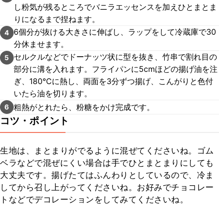
し粉気が残るところでバニラエッセンスを加えひとまとま
りになるまで捏ねます。
6個分が抜ける大きさに伸ばし、ラップをして冷蔵庫で30
4
分休ませます。
セルクルなどでドーナッツ状に型を抜き、竹串で割れ目の
5
部分に溝を入れます。フライパンに5cmほどの揚げ油を注
ぎ、180℃に熱し、両面を3分ずつ揚げ、こんがりと色付
いたら油を切ります。
粗熱がとれたら、粉糖をかけ完成です。
6
コツ・ポイント
生地は、まとまりがでるように混ぜてくださいね。ゴム
ベラなどで混ぜにくい場合は手でひとまとまりにしても
大丈夫です。揚げたてはふんわりとしているので、冷ま
してから召し上がってくださいね。お好みでチョコレー
トなどでデコレーションをしてみてくださいね。