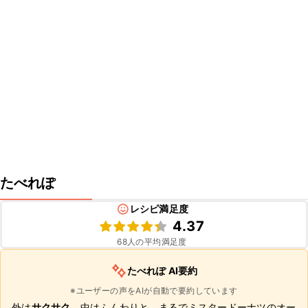
たべれぽ
レシピ満足度
4.37
68
人の平均満足度
たべれぽ AI要約
※ユーザーの声をAIが自動で要約しています
外は
サクサク
、中はふんわりと、まるでミスタードーナツのオー