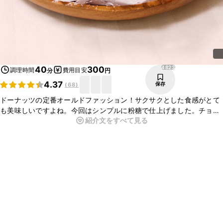
4823
40
300
調理時間
費用目安
分
円
4.37
保存
(
68
)
ドーナッツの定番オールドファッション！サクサクとした食感がとて
も美味しいですよね。今回はシンプルに粉糖で仕上げました。チョコ
紹介文をすべて見る
レートやグラニュー糖、アイシングなどデコレーションも楽しいで
す。外はサクサク、中はふんわりなオールドファッションをぜひお楽
しみください。