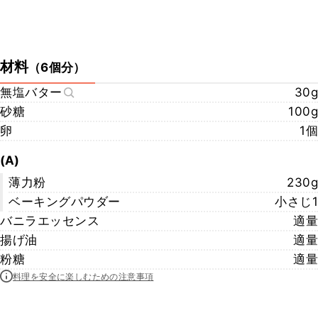
材料
（
6個分
）
無塩バター
30g
砂糖
100g
卵
1個
(A)
薄力粉
230g
ベーキングパウダー
小さじ1
バニラエッセンス
適量
揚げ油
適量
粉糖
適量
料理を安全に楽しむための注意事項