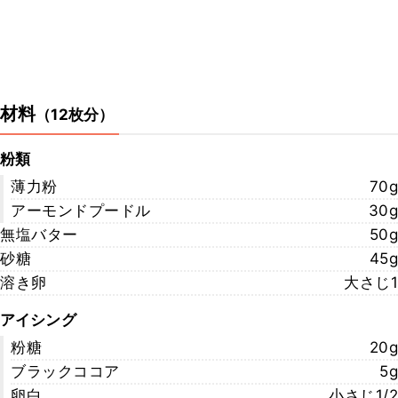
材料
（
12枚分
）
粉類
薄力粉
70g
アーモンドプードル
30g
無塩バター
50g
砂糖
45g
溶き卵
大さじ1
アイシング
粉糖
20g
ブラックココア
5g
卵白
小さじ1/2