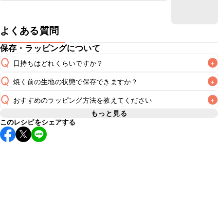
よくある質問
保存・ラッピングについて
Q
日持ちはどれくらいですか？
+
Q
焼く前の生地の状態で保存できますか？
+
常温保存で2~3日が目安です。アイシングでデコレーション
A
をした場合は冷蔵保存で当日中を目安に、なるべくお早めに
Q
おすすめのラッピング方法を教えてください
+
焼く前の生地の保存期間は冷蔵で当日中、冷凍で1週間が目安
A
です。冷凍保存した場合は冷蔵庫で自然解凍し、生地が扱い
もっと見る
このレシピをシェアする
A
こちら