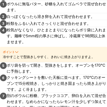
ボウルに無塩バター、砂糖を入れてゴムベラで混ぜ合わせ
1
ます。
白っぽくなったら溶き卵を入れて混ぜ合わせます。
2
粉類をふるい入れてさっくりと混ぜ合わせます。
3
粉気がなくなり、ひとまとまりになったらポリ袋に入れま
4
す。麺棒で5mm程の厚さに伸ばし、冷蔵庫で1時間以上休
ませます。
ポイント
冷やすことで型抜きしやすく、きれいに焼き上がりますよ。
ポリ袋を切って開き、型抜きをします。オーブンを170℃
5
に予熱します。
クッキングシートを敷いた天板に並べます。170℃のオー
6
ブンで15分程焼き、しっかりと焼き固まったら焼き上がり
です。よく冷まします。
別のボウルに粉糖、ブラックココア、卵白を入れて混ぜ合
7
わせます。なめらかになったらレモン汁を少しずつ加えて