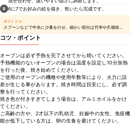
混ぜ合わせ、扱いやすい固さに調節します。
6に7でお好みの絵を描き、乾いたら完成です。
8
ポイント
スプーンなどで中央に少量をのせ、細かい部分は竹串や爪楊枝を
使って広げると描きやすいですよ。
コツ・ポイント
オーブンは必ず予熱を完了させてから焼いてください。

予熱機能のないオーブンの場合は温度を設定し10分加熱
を行った後、焼き始めてください。

ご使用のオーブンの機種や使用年数等により、火力に誤
差が生じる事があります。焼き時間は目安にし、必ず調
整を行ってください。

焼き色が付きすぎてしまう場合は、アルミホイルをかけ
てください。

ご高齢の方や、2才以下の乳幼児、妊娠中の女性、免疫機
能が低下している方は、卵の生食を避けてください。