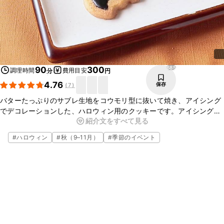
685
90
300
調理時間
費用目安
分
円
4.76
保存
(
7
)
バターたっぷりのサブレ生地をコウモリ型に抜いて焼き、アイシング
でデコレーションした、ハロウィン用のクッキーです。アイシングは
紹介文をすべて見る
ブラックココアで真っ黒に。おどろおどろしい雰囲気を存分に出して
みましょう。食紅を使って他の色も加えるとかわいく仕上がります。
#
ハロウィン
#
秋（9–11月）
#
季節のイベント