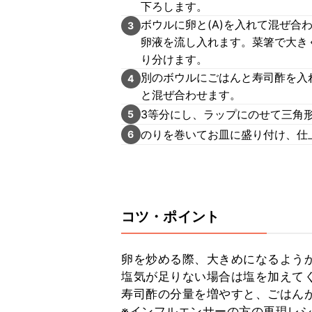
下ろします。
ボウルに卵と(A)を入れて混ぜ
3
卵液を流し入れます。菜箸で大き
り分けます。
別のボウルにごはんと寿司酢を入
4
と混ぜ合わせます。
3等分にし、ラップにのせて三角
5
のりを巻いてお皿に盛り付け、仕
6
コツ・ポイント
卵を炒める際、大きめになるようか
塩気が足りない場合は塩を加えてく
寿司酢の分量を増やすと、ごはんが
※インフルエンサーの方の再現レ