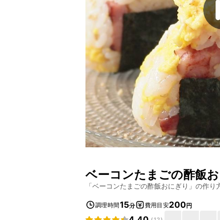
ベーコンたまごの酢飯お
「
ベーコンたまごの酢飯おにぎり
」の作り
15
200
調理時間
費用目安
分
円
4.40
(
12
)