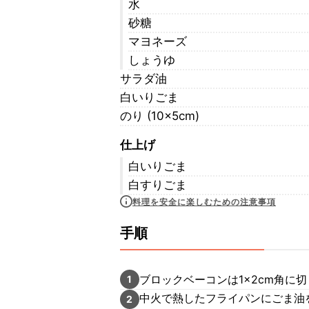
水
砂糖
マヨネーズ
しょうゆ
サラダ油
白いりごま
のり (10×5cm)
仕上げ
白いりごま
白すりごま
料理を安全に楽しむための注意事項
手順
ブロックベーコンは1×2cm角に
1
中火で熱したフライパンにごま油
2