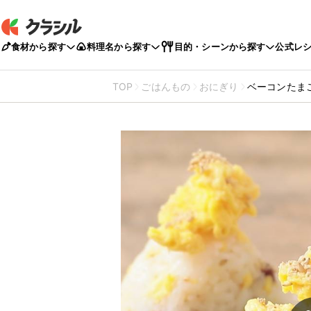
食材から探す
料理名から探す
目的・シーンから探す
公式レ
TOP
ごはんもの
おにぎり
ベーコンたま