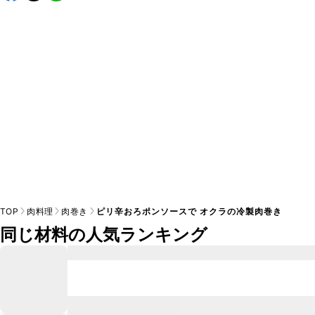
A
※日持ちは目安です。
こちら
の注意事項をご確認の上、正し
TOP
肉料理
肉巻き
ピリ辛おろポンソースで オクラの冷製肉巻き
同じ材料の人気ランキング