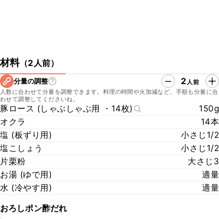
材料
（
2人前
）
2
分量の調整
人前
人数に合わせて分量を調整できます。料理の時間や火加減など、手順も分量に合
わせて調整してくださいね。
豚ロース (しゃぶしゃぶ用 ・14枚)
150g
オクラ
14本
塩 (板ずり用)
小さじ1/2
塩こしょう
小さじ1/2
片栗粉
大さじ3
お湯 (ゆで用)
適量
水 (冷やす用)
適量
おろしポン酢だれ