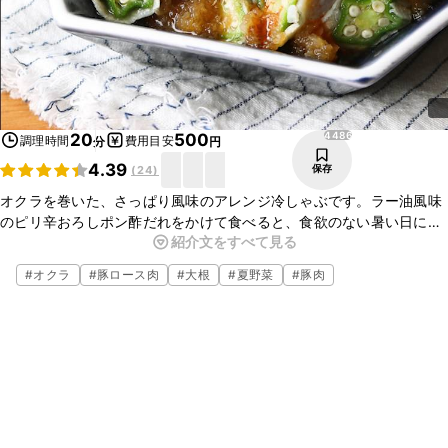
4486
20
500
調理時間
費用目安
分
円
4.39
保存
(
24
)
オクラを巻いた、さっぱり風味のアレンジ冷しゃぶです。ラー油風味
のピリ辛おろしポン酢だれをかけて食べると、食欲のない暑い日にも
紹介文をすべて見る
ペロリと食べられますよ。白いごはんにも、ビールのおつまみにもオ
ススメです、ぜひ作ってみてくださいね。
#
オクラ
#
豚ロース肉
#
大根
#
夏野菜
#
豚肉