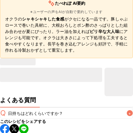
たべれぽ AI要約
※ユーザーの声をAIが自動で要約しています
オクラの
シャキシャキした食感
がクセになる一品です。豚しゃぶ
ロースで巻いた具材に、大根おろしとポン酢のさっぱりとした組
み合わせが夏にぴったり。ラー油を加えれば
ピリ辛な大人味
にア
レンジも可能です。オクラは大きさによって下処理を工夫すると
食べやすくなります。長芋を巻き込むアレンジも好評で、手軽に
作れる冷製おかずとして重宝します。
よくある質問
Q
日持ちはどれくらいですか？
+
このレシピをシェアする
保存期間は冷蔵で翌日中が目安です。なるべくお早めにお召
し上がりください。
