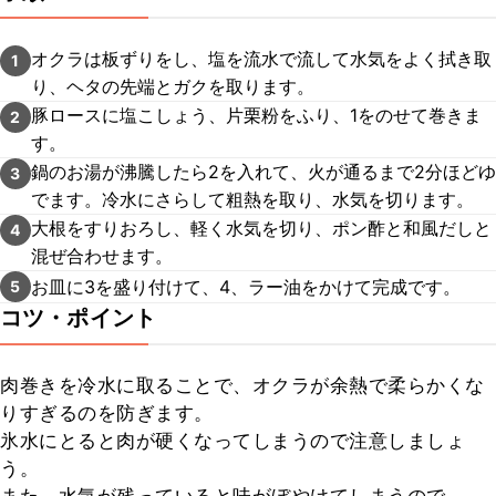
オクラは板ずりをし、塩を流水で流して水気をよく拭き取
1
り、ヘタの先端とガクを取ります。
豚ロースに塩こしょう、片栗粉をふり、1をのせて巻きま
2
す。
鍋のお湯が沸騰したら2を入れて、火が通るまで2分ほどゆ
3
でます。冷水にさらして粗熱を取り、水気を切ります。
大根をすりおろし、軽く水気を切り、ポン酢と和風だしと
4
混ぜ合わせます。
お皿に3を盛り付けて、4、ラー油をかけて完成です。
5
コツ・ポイント
肉巻きを冷水に取ることで、オクラが余熱で柔らかくな
りすぎるのを防ぎます。

氷水にとると肉が硬くなってしまうので注意しましょ
う。
