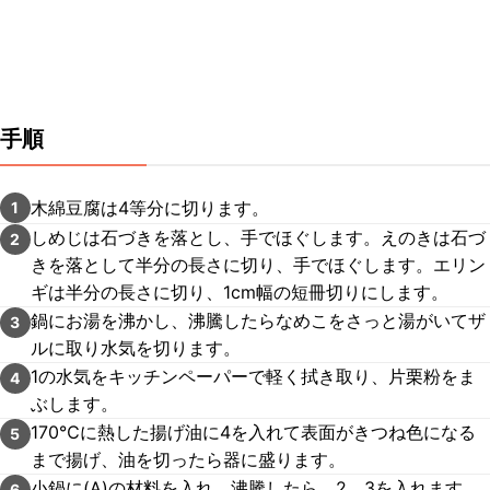
手順
木綿豆腐は4等分に切ります。
1
しめじは石づきを落とし、手でほぐします。えのきは石づ
2
きを落として半分の長さに切り、手でほぐします。エリン
ギは半分の長さに切り、1cm幅の短冊切りにします。
鍋にお湯を沸かし、沸騰したらなめこをさっと湯がいてザ
3
ルに取り水気を切ります。
1の水気をキッチンペーパーで軽く拭き取り、片栗粉をま
4
ぶします。
170℃に熱した揚げ油に4を入れて表面がきつね色になる
5
まで揚げ、油を切ったら器に盛ります。
小鍋に(A)の材料を入れ、沸騰したら、2、3を入れます。
6