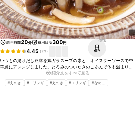
1987
20
300
調理時間
費用目安
分
円
4.45
保存
(
23
)
いつもの揚げだし豆腐を鶏ガラスープの素と、オイスターソースで中
華風にアレンジしました。とろみのついたきのこあんで体も温まりま
紹介文をすべて見る
す。きのこは他にもしいたけやまいたけなど、余っているものでお作
りいただけます。
#
えのき
#
エリンギ
#
えのき
#
エリンギ
#
なめこ