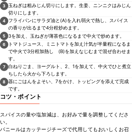
玉ねぎは粗みじん切りにします。生姜、ニンニクはみじん
3
切りにします。
フライパンにサラダ油と(A)を入れ弱火で熱し、スパイス
4
の香りが出るまで4分程炒めます。
3を加え、玉ねぎが薄茶色になるまで中火で炒めます。
5
トマトジュース、ミニトマトを加え汁気が半量程になるま
6
で中火で3分程加熱し (B)を加えなじむまで混ぜ合わせま
す。
白ねりごま、ヨーグルト、2、1を加えて、中火でひと煮立
7
ちしたら火から下ろします。
器にごはんをよそい、7をかけ、トッピングを添えて完成
8
です。
コツ・ポイント
スパイスの量や塩加減は、お好みで量を調整してくださ
い。

パニールはカッテージチーズで代用してもおいしくお召