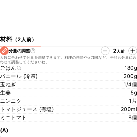
材料
（
2人前
）
2
分量の調整
人前
人数に合わせて分量を調整できます。料理の時間や火加減など、手順も分量に合
わせて調整してくださいね。
ごはん
180g
パニール (冷凍)
200g
玉ねぎ
1/4個
生姜
5g
ニンニク
1片
トマトジュース (有塩)
200ml
ミニトマト
8個
(A)