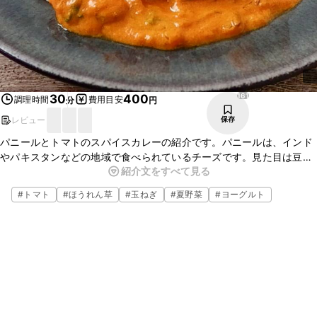
161
30
400
調理時間
費用目安
分
円
レビュー
保存
パニールとトマトのスパイスカレーの紹介です。パニールは、インド
やパキスタンなどの地域で食べられているチーズです。見た目は豆腐
紹介文をすべて見る
のようで、味はカッテージチーズやクリームチーズに似ています。色
鮮やかでスパイシーなカレーをぜひお試しください。
#
トマト
#
ほうれん草
#
玉ねぎ
#
夏野菜
#
ヨーグルト