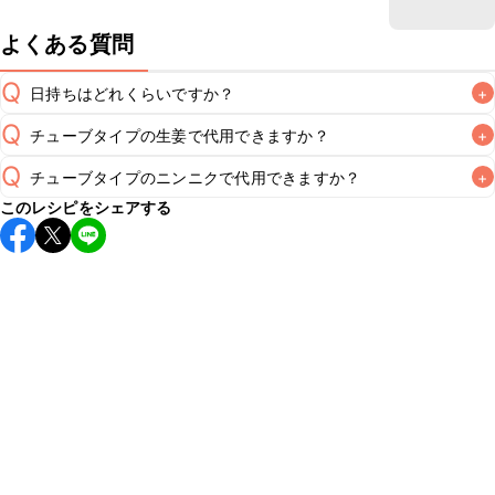
よくある質問
Q
日持ちはどれくらいですか？
+
Q
チューブタイプの生姜で代用できますか？
+
保存期間は冷蔵で翌日中が目安です。なるべくお早めにお召
し上がりください。

Q
チューブタイプのニンニクで代用できますか？
+
A
チューブタイプの生姜を使用してもお作りいただけます。大
A
このレシピをシェアする
さじ1を目安に加え、お好みの風味になるようご調節くださ
※日持ちは目安です。
こちら
の注意事項をご確認の上、正し
チューブタイプのニンニクを使用してもお作りいただけま
A
す。小さじ1を目安に加え、お好みの風味になるようご調節く