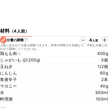
材料
（
4人前
）
4
分量の調整
人前
人数に合わせて分量を調整できます。料理の時間や火加減など、手順も分量に合
わせて調整してくださいね。
鶏もも肉
400g
じゃがいも (計200g)
3個
玉ねぎ
1/2個
にんじん
60g
青唐辛子
2本
マロニー
40g
水
300ml
料理酒
100ml