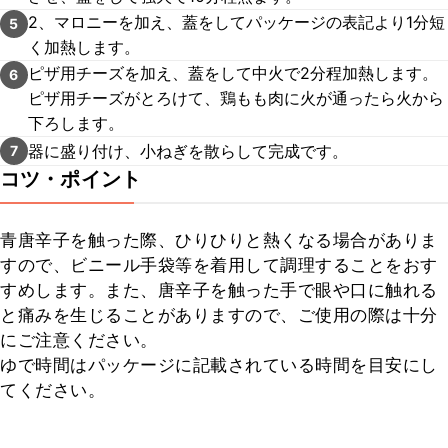
2、マロニーを加え、蓋をしてパッケージの表記より1分短
5
く加熱します。
ピザ用チーズを加え、蓋をして中火で2分程加熱します。
6
ピザ用チーズがとろけて、鶏もも肉に火が通ったら火から
下ろします。
器に盛り付け、小ねぎを散らして完成です。
7
コツ・ポイント
青唐辛子を触った際、ひりひりと熱くなる場合がありま
すので、ビニール手袋等を着用して調理することをおす
すめします。また、唐辛子を触った手で眼や口に触れる
と痛みを生じることがありますので、ご使用の際は十分
にご注意ください。

ゆで時間はパッケージに記載されている時間を目安にし
てください。