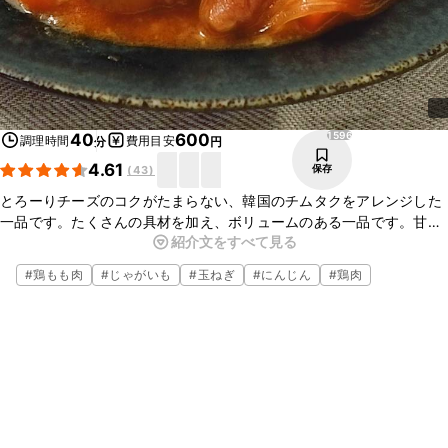
1596
40
600
調理時間
費用目安
分
円
4.61
保存
(
43
)
とろーりチーズのコクがたまらない、韓国のチムタクをアレンジした
一品です。たくさんの具材を加え、ボリュームのある一品です。甘辛
紹介文をすべて見る
でこってりした味つけが食欲をそそり、ごはんのおかずにピッタリで
す。ぜひお試しください。
#
鶏もも肉
#
じゃがいも
#
玉ねぎ
#
にんじん
#
鶏肉
※『マロニー』は「マロニ－株式会社」の登録商標又は商標です。