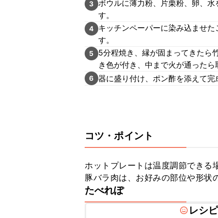
ボウルに薄力粉、片栗粉、卵、水を
3
す。
キッチンペーパーに染み込ませた
4
す。
5分程焼き、縁が固まってきたら
5
き色が付き、中まで火が通ったら
器に盛り付け、ポン酢を添えて完
6
コツ・ポイント
ホットプレートは温度調節できる場
豚バラ肉は、お好みの部位や形状
たべれぽ
レシ