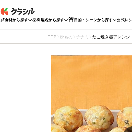
食材から探す
料理名から探す
目的・シーンから探す
公式レ
TOP
粉もの
チヂミ
たこ焼き器アレンジ