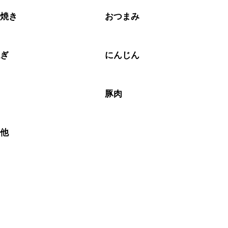
こ焼き
おつまみ
ねぎ
にんじん
豚肉
の他