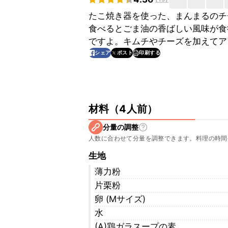
たこ焼き器を使った、まんまるのチ
食べるとごま油の香ばしい風味が食
ですよ。キムチやチーズを加えてア
印刷する
シェア
ポスト
材料
（
4人前
）
分量の調整
人数に合わせて分量を調整できます。料理の時間
生地
薄力粉
片栗粉
卵 (Mサイズ)
水
(A)鶏ガラスープの素