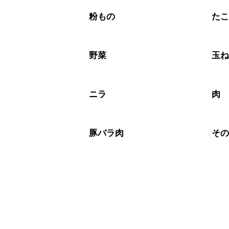
A
※日持ちは目安です。
こちら
粉もの
た
野菜
玉
ニラ
肉
豚バラ肉
そ