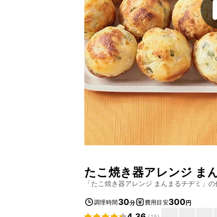
たこ焼き器アレンジ ま
「
たこ焼き器アレンジ まんまるチヂミ
」の
30
300
調理時間
費用目安
分
円
4.36
(
15
)