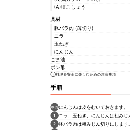
(A)塩こしょう
具材
豚バラ肉 (薄切り)
ニラ
玉ねぎ
にんじん
ごま油
ポン酢
料理を安全に楽しむための注意事項
手順
にんじんは皮をむいておきます。
準備
ニラ、玉ねぎ、にんじんは粗みじ
1
豚バラ肉は粗みじん切りにします
2