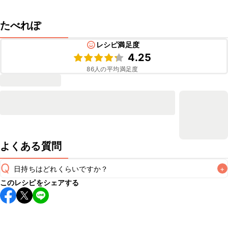
たべれぽ
レシピ満足度
4.25
86
人の平均満足度
よくある質問
Q
日持ちはどれくらいですか？
+
このレシピをシェアする
保存期間は冷蔵で翌日中が目安です。なるべくお早めにお召
し上がりください。

A
※日持ちは目安です。
こちら
の注意事項をご確認の上、正し