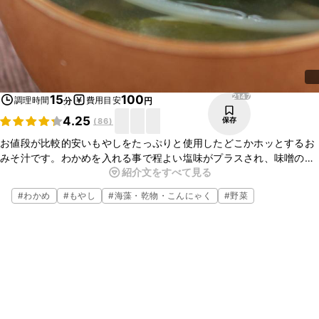
2147
15
100
調理時間
費用目安
分
円
4.25
保存
(
86
)
お値段が比較的安いもやしをたっぷりと使用したどこかホッとするお
みそ汁です。わかめを入れる事で程よい塩味がプラスされ、味噌の量
紹介文をすべて見る
を抑える事が出来ます。とても簡単に作ることが出来ますので、ぜひ
お試し下さい。
#
わかめ
#
もやし
#
海藻・乾物・こんにゃく
#
野菜