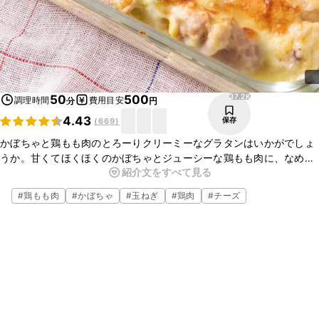
37.2K
50
500
調理時間
費用目安
分
円
4.43
保存
(
669
)
かぼちゃと鶏もも肉のとろーりクリーミーなグラタンはいかがでしょ
うか。甘くてほくほくのかぼちゃとジューシーな鶏もも肉に、なめら
紹介文をすべて見る
かなホワイトソースがよく絡み、とてもおいしいですよ。簡単にお作
りいただけますので、ぜひお試しくださいね。
#
鶏もも肉
#
かぼちゃ
#
玉ねぎ
#
鶏肉
#
チーズ