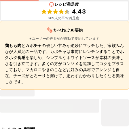
レシピ満足度
4.43
669
人の平均満足度
たべれぽ AI要約
※ユーザーの声をAIが自動で要約しています
鶏もも肉とカボチャ
の優しい甘みが絶妙にマッチした、家族みん
なが大満足の一品です。カボチャは事前にレンチンすることで
ホ
クホク食感
を楽しめ、シンプルなホワイトソースが素材の美味し
さを引き立てます。多くの方がコンソメを追加してコクをプラス
しており、マカロニやきのこなどお好みの具材でアレンジも自
在。チーズがとろーりと溶けて、思わずおかわりしたくなる美味
しさです。