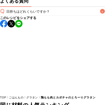
よくある質問
Q
日持ちはどれくらいですか？
+
このレシピをシェアする
保存期間は冷蔵で当日中が目安です。なるべくお早めにお召
し上がりください。

A
※日持ちは目安です。
こちら
の注意事項をご確認の上、正し
TOP
ごはんもの
グラタン
鶏もも肉とカボチャのとろーりグラタン