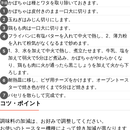
かぼちゃは種とワタを取り除いておきます。
準備
かぼちゃは皮付きのまま一口大に切ります。
1
玉ねぎはみじん切りにします。
2
鶏もも肉は一口大に切ります。
3
フライパンに有塩バターを入れて中火で熱し、2、薄力粉
4
を入れて粉気がなくなるまで炒めます。
1、3、水を加えて中火で熱し、煮立たせます。牛乳、塩を
5
加えて弱火で5分ほど煮込み、かぼちゃがやわらかくな
り、鶏もも肉に火が通ったら黒こしょうを加えて火から下
ろします。
耐熱皿に移し、ピザ用チーズをかけます。オーブントース
6
ターで焼き色が付くまで5分ほど焼きます。
パセリを散らして完成です。
7
コツ・ポイント
調味料の加減は、お好みで調整してください。

お使いのトースター機種によって焼き加減が異なります