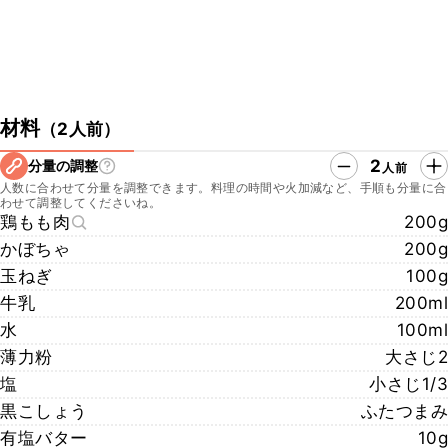
材料
（
2人前
）
2
分量の調整
人前
人数に合わせて分量を調整できます。料理の時間や火加減など、手順も分量に合
わせて調整してくださいね。
鶏もも肉
200g
かぼちゃ
200g
玉ねぎ
100g
牛乳
200ml
水
100ml
薄力粉
大さじ2
塩
小さじ1/3
黒こしょう
ふたつまみ
有塩バター
10g