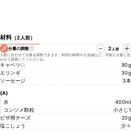
材料
（
2人前
）
2
分量の調整
人前
人数に合わせて分量を調整できます。料理の時間や火加減など、手順も分量に合
わせて調整してくださいね。
キャベツ
80g
エリンギ
30g
ソーセージ
3本
(A)
水
400ml
コンソメ顆粒
小さじ1
ピザ用チーズ
20g
塩こしょう
少々