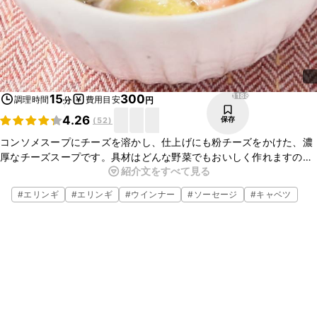
1188
15
300
調理時間
費用目安
分
円
4.26
保存
(
52
)
コンソメスープにチーズを溶かし、仕上げにも粉チーズをかけた、濃
厚なチーズスープです。具材はどんな野菜でもおいしく作れますの
紹介文をすべて見る
で、アレンジしてみてくださいね。パンを浸して食べてもおいしいで
すよ。
#
エリンギ
#
エリンギ
#
ウインナー
#
ソーセージ
#
キャベツ