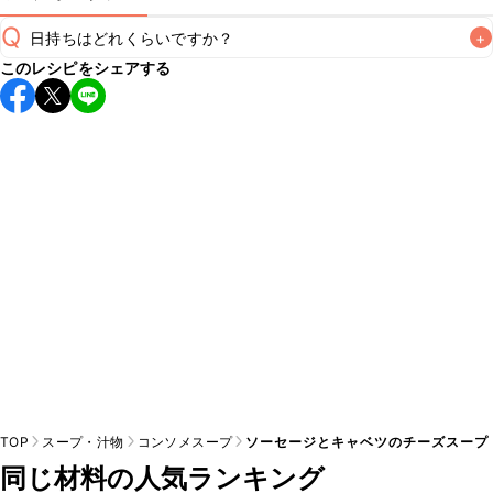
Q
日持ちはどれくらいですか？
+
このレシピをシェアする
保存期間は冷蔵で翌日中が目安です。なるべくお早めにお召
し上がりください。

A
※日持ちは目安です。
こちら
の注意事項をご確認の上、正し
TOP
スープ・汁物
コンソメスープ
ソーセージとキャベツのチーズスープ
同じ材料の人気ランキング