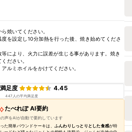
ら焼いてください。

度を設定し10分加熱を行った後、焼き始めてくださ
数等により、火力に誤差が生じる事があります。焼き
ください。

、アルミホイルをかけてください。
満足度
4.45
447
人の平均満足度
たべれぽ AI要約
ーの声をAIが自動で要約しています
った簡単パウンドケーキは、
ふんわりしっとりとした食感
が特
レードなど様々なジャムとの相性も抜群で、ジャムが生地の中