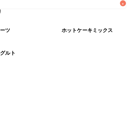
+
リ
なるべくお早めにお召し上がりください。

イーツ
ホットケーキミックス
ーグルト