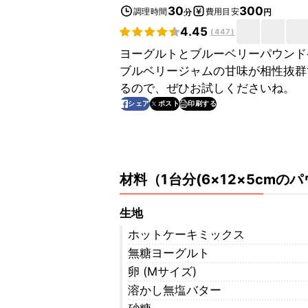
30
300
調理時間
費用目安
分
円
4.45
(
447
)
ヨーグルトとブルーベリーパウンド
ブルベリージャムの甘味が相性抜群
るので、ぜひお試しくださいね。
印刷する
シェア
ポスト
材料
（
1台分(6×12×5cmの
生地
ホットケーキミックス
無糖ヨーグルト
卵 (Mサイズ)
溶かし無塩バター