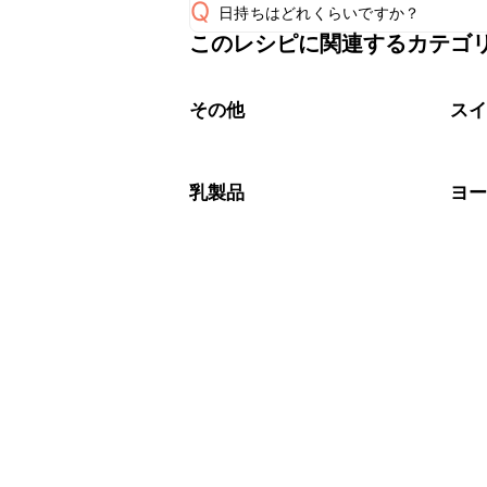
Q
日持ちはどれくらいですか？
このレシピに関連するカテゴ
保存期間は冷蔵で2~3日が目安です。
A
※日持ちは目安です。
こちら
その他
ス
乳製品
ヨ