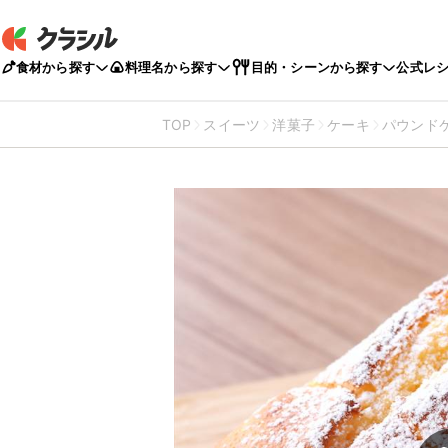
食材から探す
料理名から探す
目的・シーンから探す
公式レ
TOP
スイーツ
洋菓子
ケーキ
パウンド