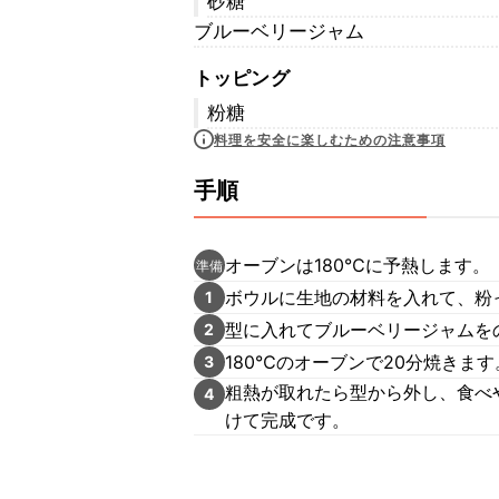
砂糖
ブルーベリージャム
トッピング
粉糖
料理を安全に楽しむための注意事項
手順
オーブンは180℃に予熱します。
準備
ボウルに生地の材料を入れて、粉
1
型に入れてブルーベリージャムを
2
180℃のオーブンで20分焼きます
3
粗熱が取れたら型から外し、食べ
4
けて完成です。