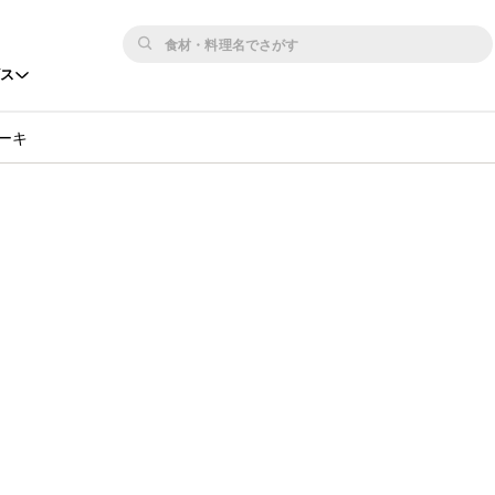
ビス
ーキ