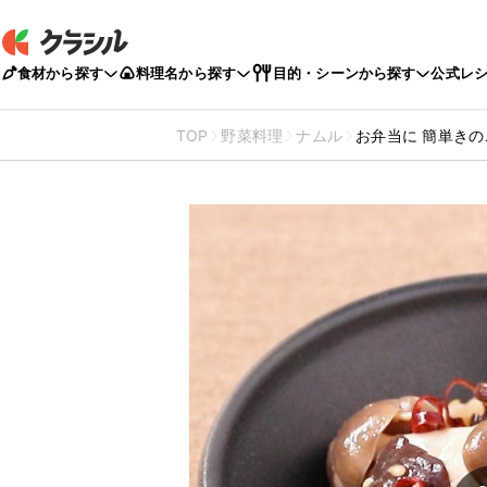
食材から探す
料理名から探す
目的・シーンから探す
公式レ
TOP
野菜料理
ナムル
お弁当に 簡単き