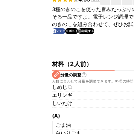
3種のきのこを使った旨みたっぷり
そる一品ですよ。電子レンジ調理で
のきのこを組み合わせて、ぜひお試
印刷する
シェア
ポスト
材料
（
2人前
）
分量の調整
人数に合わせて分量を調整できます。料理の時間
しめじ
エリンギ
しいたけ
(A)
ごま油
白いりごま