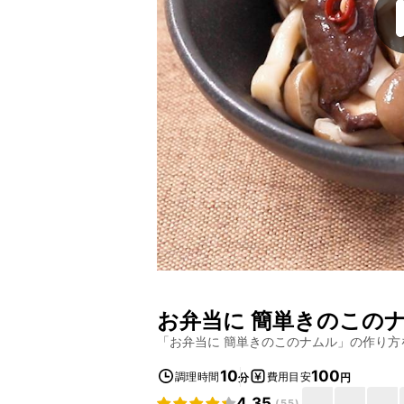
お弁当に 簡単きのこの
「
お弁当に 簡単きのこのナムル
」の作り方
10
100
調理時間
費用目安
分
円
4.35
(
55
)