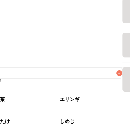
+
リ
なるべくお早めにお召し上がりください。

野菜
エリンギ
いたけ
しめじ