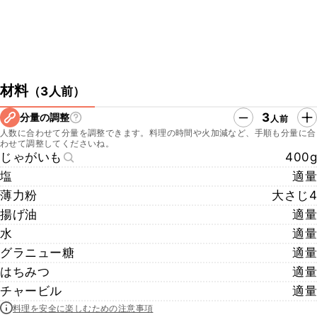
材料
（
3人前
）
3
分量の調整
人前
人数に合わせて分量を調整できます。料理の時間や火加減など、手順も分量に合
わせて調整してくださいね。
じゃがいも
400g
塩
適量
薄力粉
大さじ4
揚げ油
適量
水
適量
グラニュー糖
適量
はちみつ
適量
チャービル
適量
料理を安全に楽しむための注意事項