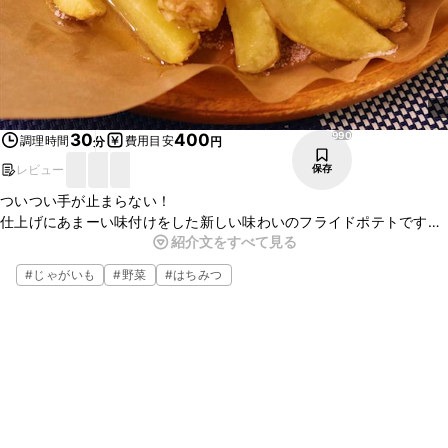
990
30
400
調理時間
費用目安
分
円
レビュー
保存
ついつい手が止まらない！
仕上げにあまーい味付けをした新しい味わいのフライドポテトです。
紹介文をすべて見る
カリッ、ほくほくっと揚がったジャガイモはしゃりしゃりのグラ
ニュー糖ととろーり甘いはちみつによく合います。
#
じゃがいも
#
野菜
#
はちみつ
おやつや、おつまみにも！
是非お試し下さい。