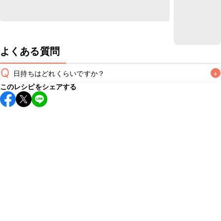
よくある質問
Q
日持ちはどれくらいですか？
+
このレシピをシェアする
保存期間は冷蔵で翌日中が目安です。なるべくお早めにお召
し上がりください。

A
※日持ちは目安です。
こちら
の注意事項をご確認の上、正し