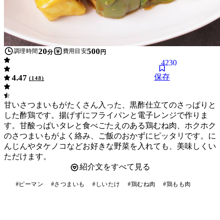
20
500
調理時間
費用目安
分
円
4230
保存
4.47
(
148
)
甘いさつまいもがたくさん入った、黒酢仕立てのさっぱりと
した酢鶏です。揚げずにフライパンと電子レンジで作りま
す。甘酸っぱいタレと食べごたえのある鶏むね肉、ホクホク
のさつまいもがよく絡み、ご飯のおかずにピッタリです。に
んじんやタケノコなどお好きな野菜を入れても、美味しくい
ただけます。
紹介文をすべて見る
#
ピーマン
#
さつまいも
#
しいたけ
#
鶏むね肉
#
鶏もも肉