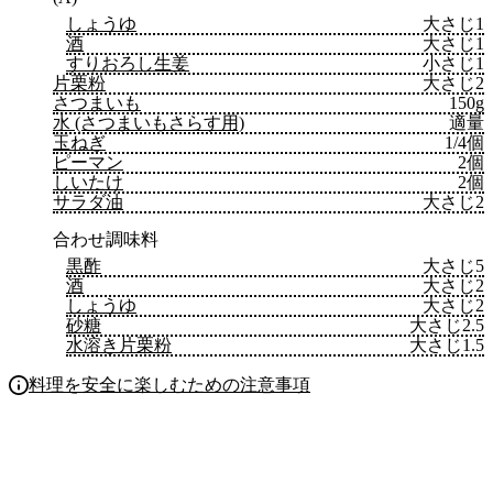
しょうゆ
大さじ1
酒
大さじ1
すりおろし生姜
小さじ1
片栗粉
大さじ2
さつまいも
150g
水 (さつまいもさらす用)
適量
玉ねぎ
1/4個
ピーマン
2個
しいたけ
2個
サラダ油
大さじ2
合わせ調味料
黒酢
大さじ5
酒
大さじ2
しょうゆ
大さじ2
砂糖
大さじ2.5
水溶き片栗粉
大さじ1.5
料理を安全に楽しむための注意事項