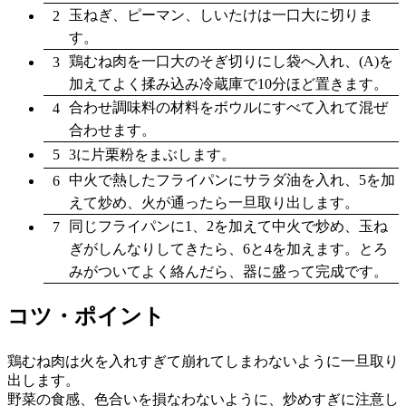
玉ねぎ、ピーマン、しいたけは一口大に切りま
2
す。
鶏むね肉を一口大のそぎ切りにし袋へ入れ、(A)を
3
加えてよく揉み込み冷蔵庫で10分ほど置きます。
合わせ調味料の材料をボウルにすべて入れて混ぜ
4
合わせます。
5
3に片栗粉をまぶします。
中火で熱したフライパンにサラダ油を入れ、5を加
6
えて炒め、火が通ったら一旦取り出します。
同じフライパンに1、2を加えて中火で炒め、玉ね
7
ぎがしんなりしてきたら、6と4を加えます。とろ
みがついてよく絡んだら、器に盛って完成です。
コツ・ポイント
鶏むね肉は火を入れすぎて崩れてしまわないように一旦取り
出します。

野菜の食感、色合いを損なわないように、炒めすぎに注意し