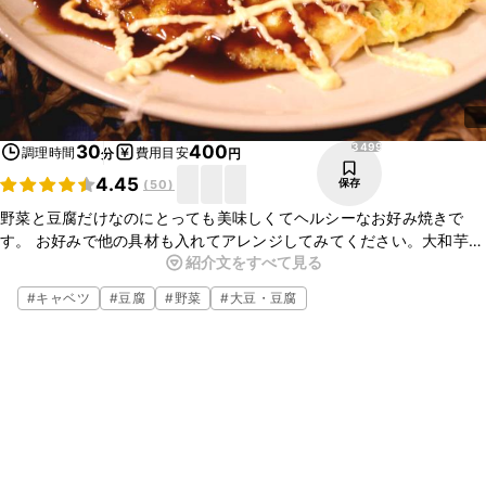
3499
30
400
調理時間
費用目安
分
円
4.45
保存
(
50
)
野菜と豆腐だけなのにとっても美味しくてヘルシーなお好み焼きで
す。 お好みで他の具材も入れてアレンジしてみてください。大和芋を
紹介文をすべて見る
とろろにする事により生地に粘りがでて、絹豆腐は中身をふわっとさ
せます。お好み焼きなのにさらっと食べれる一品です。
#
キャベツ
#
豆腐
#
野菜
#
大豆・豆腐