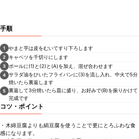
手順
やまと芋は皮をむいてすり下ろします
1
キャベツを千切りにします
2
ボールに(1)と(2)と(A)を加え、混ぜ合わせます
3
サラダ油をひいたフライパンに(3)を流し入れ、中火で5分
4
焼いたら裏返します
裏返して3分焼いたら皿に盛り、お好みで(B)を振りかけて
5
完成です
コツ・ポイント
・木綿豆腐よりも絹豆腐を使うことで更にとろふわな食
感になります。
