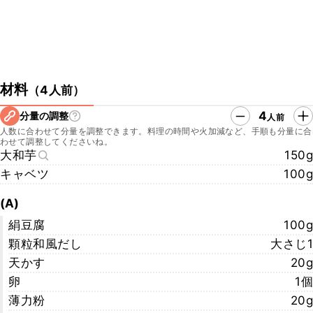
材料
（
4人前
）
4
分量の調整
人前
人数に合わせて分量を調整できます。料理の時間や火加減など、手順も分量に合
わせて調整してくださいね。
大和芋
150g
キャベツ
100g
(A)
絹豆腐
100g
顆粒和風だし
大さじ1
天かす
20g
卵
1個
薄力粉
20g