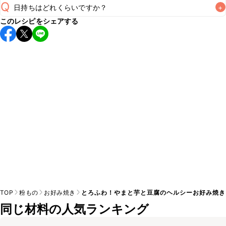
Q
日持ちはどれくらいですか？
+
このレシピをシェアする
保存期間は冷蔵で翌日中が目安です。なるべくお早めにお召
し上がりください。

A
※日持ちは目安です。
こちら
の注意事項をご確認の上、正し
TOP
粉もの
お好み焼き
とろふわ！やまと芋と豆腐のヘルシーお好み焼き
同じ材料の人気ランキング