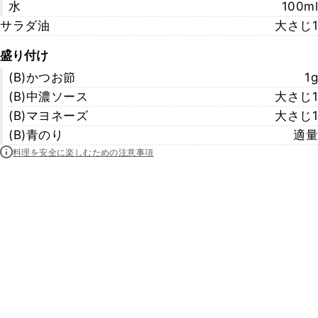
水
100ml
サラダ油
大さじ1
盛り付け
(B)かつお節
1g
(B)中濃ソース
大さじ1
(B)マヨネーズ
大さじ1
(B)青のり
適量
料理を安全に楽しむための注意事項