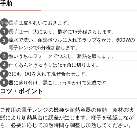
手順
長芋は皮をむいておきます。
準備
長芋は一口大に切り、酢水に15分程さらします。
1
流水で洗い、耐熱ボウルに入れてラップをかけ、600Wの
2
電子レンジで5分程加熱します。
熱いうちにフォークでつぶし、粗熱を取ります。
3
たくあんときゅうりは1cm角に切ります。
4
3に4、(A)を入れて混ぜ合わせます。
5
器に盛り付け、黒こしょうをかけて完成です。
6
コツ・ポイント
ご使用の電子レンジの機種や耐熱容器の種類、食材の状
態により加熱具合に誤差が生じます。様子を確認しなが
ら、必要に応じて加熱時間を調整し加熱してください。