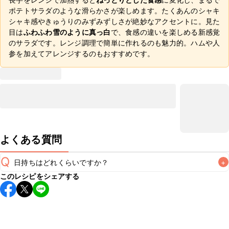
ポテトサラダのような滑らかさが楽しめます。たくあんのシャキ
シャキ感やきゅうりのみずみずしさが絶妙なアクセントに。見た
目は
ふわふわ雪のように真っ白
で、食感の違いを楽しめる新感覚
のサラダです。レンジ調理で簡単に作れるのも魅力的。ハムや人
参を加えてアレンジするのもおすすめです。
よくある質問
Q
日持ちはどれくらいですか？
+
このレシピをシェアする
保存期間は冷蔵で当日中が目安です。なるべくお早めにお召
し上がりください。

A
※日持ちは目安です。
こちら
の注意事項をご確認の上、正し