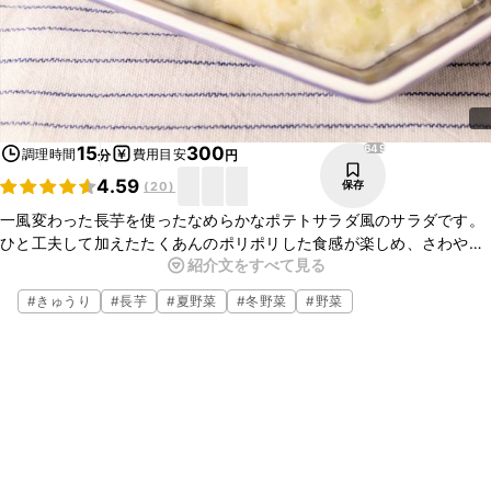
649
15
300
調理時間
費用目安
分
円
4.59
保存
(
20
)
一風変わった長芋を使ったなめらかなポテトサラダ風のサラダです。
ひと工夫して加えたたくあんのポリポリした食感が楽しめ、さわやか
紹介文をすべて見る
な味に仕上がっています。きゅうりの緑で彩りもいいので、おもてな
しの品にはもちろんおつまみにもぴったりなのでおすすめです。ぜひ
#
きゅうり
#
長芋
#
夏野菜
#
冬野菜
#
野菜
作ってみてください。