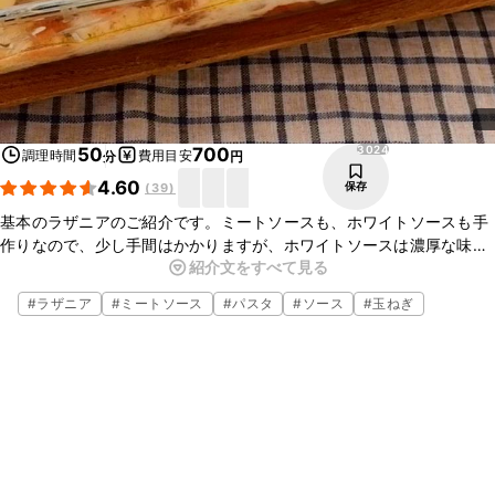
3024
50
700
調理時間
費用目安
分
円
4.60
保存
(
39
)
基本のラザニアのご紹介です。ミートソースも、ホワイトソースも手
作りなので、少し手間はかかりますが、ホワイトソースは濃厚な味わ
紹介文をすべて見る
いに仕上がりますよ。ミートソースとよく絡みとてもおいしいです。
ぜひお試しください。
#
ラザニア
#
ミートソース
#
パスタ
#
ソース
#
玉ねぎ