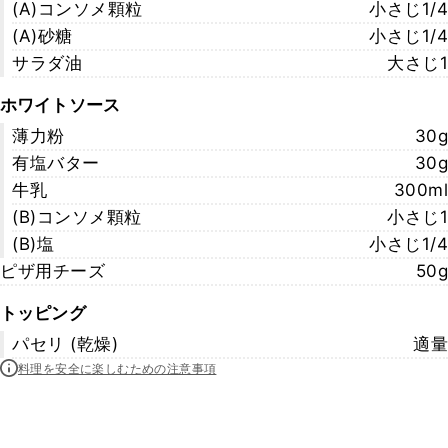
(A)コンソメ顆粒
小さじ1/4
(A)砂糖
小さじ1/4
サラダ油
大さじ1
ホワイトソース
薄力粉
30g
有塩バター
30g
牛乳
300ml
(B)コンソメ顆粒
小さじ1
(B)塩
小さじ1/4
ピザ用チーズ
50g
トッピング
パセリ (乾燥)
適量
料理を安全に楽しむための注意事項