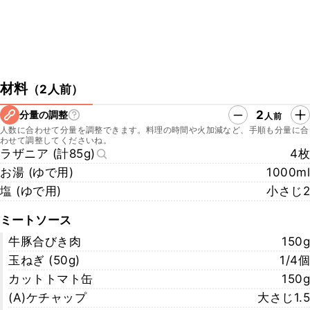
材料
（
2人前
）
2
分量の調整
人前
人数に合わせて分量を調整できます。料理の時間や火加減など、手順も分量に合
わせて調整してくださいね。
ラザニア (計85g)
4枚
お湯 (ゆで用)
1000ml
塩 (ゆで用)
小さじ2
ミートソース
牛豚合びき肉
150g
玉ねぎ (50g)
1/4個
カットトマト缶
150g
(A)ケチャップ
大さじ1.5