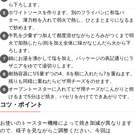
ら下ろします。
ホワイトソースを作ります。別のフライパンに有塩バ
5
ター、薄力粉を入れて弱火で熱し、ひとまとまりになるま
で炒めます。
牛乳を少量ずつ加えて都度混ぜながらとろみがつくまで弱
6
火で加熱したら(B)を加え全体に味がなじんだら火から下
ろします。
鍋にお湯を沸かして塩を加え、パッケージの表記通りにラ
7
ザニアをゆでて湯切りします。
耐熱容器に1/5量ずつの4、6を順に入れたら7を重ねます。
8
残りも同様に重ねたらピザ用チーズをのせます。
オーブントースターに入れてピザ用チーズがこんがりと焼
9
けるまで5分ほど焼き、パセリをかけてできあがりです。
コツ・ポイント
お使いのトースター機種によって焼き加減が異なります
ので、様子を見ながらご調整ください。今回は