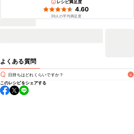
レシピ満足度
4.60
39
人の平均満足度
よくある質問
Q
日持ちはどれくらいですか？
+
このレシピをシェアする
保存期間は冷蔵で当日中が目安です。なるべくお早めにお召
し上がりください。

A
※日持ちは目安です。
こちら
の注意事項をご確認の上、正し