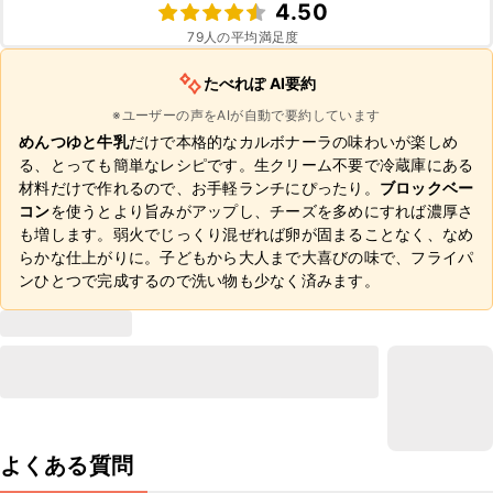
4.50
79
人の平均満足度
たべれぽ AI要約
※ユーザーの声をAIが自動で要約しています
めんつゆと牛乳
だけで本格的なカルボナーラの味わいが楽しめ
る、とっても簡単なレシピです。生クリーム不要で冷蔵庫にある
材料だけで作れるので、お手軽ランチにぴったり。
ブロックベー
コン
を使うとより旨みがアップし、チーズを多めにすれば濃厚さ
も増します。弱火でじっくり混ぜれば卵が固まることなく、なめ
らかな仕上がりに。子どもから大人まで大喜びの味で、フライパ
ンひとつで完成するので洗い物も少なく済みます。
よくある質問