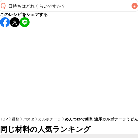
Q
日持ちはどれくらいですか？
+
このレシピをシェアする
こちらのレシピは出来たてをお召し上がりいただくことをお
すすめします。

A
※日持ちは目安です。
こちら
の注意事項をご確認の上、正し
TOP
麺類
パスタ
カルボナーラ
めんつゆで簡単 濃厚カルボナーラうど
同じ材料の人気ランキング