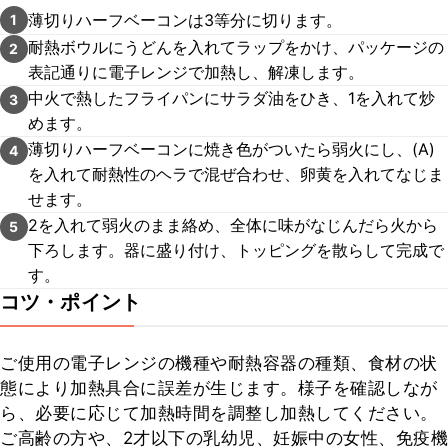
薄切りハーフベーコンは3等分に切ります。
1
耐熱ボウルにうどんを入れてラップをかけ、パッケージの
2
表記通りに電子レンジで加熱し、解凍します。
中火で熱したフライパンにサラダ油をひき、1を入れて炒
3
めます。
薄切りハーフベーコンに焼き色がついたら弱火にし、(A)
4
を入れて耐熱性のヘラで混ぜ合わせ、卵黄を入れてなじま
せます。
2を入れて弱火のまま絡め、全体に味がなじんだら火から
5
下ろします。器に盛り付け、トッピングを散らして完成で
す。
コツ・ポイント
ご使用の電子レンジの機種や耐熱容器の種類、食材の状
態により加熱具合に誤差が生じます。様子を確認しなが
ら、必要に応じて加熱時間を調整し加熱してください。

ご高齢の方や、2才以下の乳幼児、妊娠中の女性、免疫機