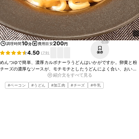
5606
10
200
調理時間
費用目安
分
円
4.50
保存
(
79
)
めんつゆで簡単、濃厚カルボナーラうどんはいかがですか。卵黄と粉
チーズの濃厚なソースが、モチモチとしたうどんによく合い、おいし
紹介文をすべて見る
いですよ。簡単なのでぜひお試しくださいね。
#
ベーコン
#
うどん
#
加工肉
#
チーズ
#
牛乳