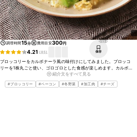
3534
15
300
調理時間
費用目安
分
円
4.21
保存
(
85
)
ブロッコリーをカルボナーラ風の味付けにしてみました。ブロッコ
リーを1株丸ごと使い、ゴロゴロとした食感が楽しめます。カルボ
紹介文をすべて見る
ナーラのトロトロまろやかな味がお箸を進める一品になっていますの
で、ぜひ試してみてくださいね。
#
ブロッコリー
#
ベーコン
#
冬野菜
#
加工肉
#
チーズ