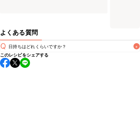
よくある質問
Q
日持ちはどれくらいですか？
+
このレシピをシェアする
保存期間は冷蔵で翌日中が目安です。なるべくお早めにお召
し上がりください。

A
※日持ちは目安です。
こちら
の注意事項をご確認の上、正し