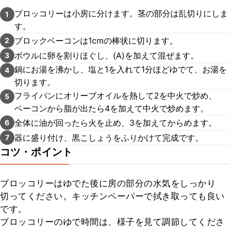
ブロッコリーは小房に分けます。茎の部分は乱切りにしま
1
す。
ブロックベーコンは1cmの棒状に切ります。
2
ボウルに卵を割りほぐし、(A)を加えて混ぜます。
3
鍋にお湯を沸かし、塩と1を入れて1分ほどゆでて、お湯を
4
切ります。
フライパンにオリーブオイルを熱して2を中火で炒め、
5
ベーコンから脂が出たら4を加えて中火で炒めます。
全体に油が回ったら火を止め、3を加えてからめます。
6
器に盛り付け、黒こしょうをふりかけて完成です。
7
コツ・ポイント
ブロッコリーはゆでた後に房の部分の水気をしっかり
切ってください。キッチンペーパーで拭き取っても良い
です。

ブロッコリーのゆで時間は、様子を見て調節してくださ