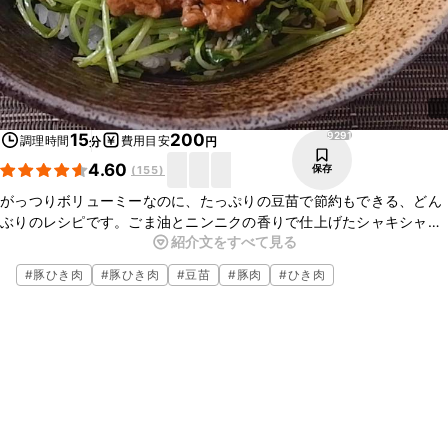
9291
15
200
調理時間
費用目安
分
円
4.60
保存
(
155
)
がっつりボリューミーなのに、たっぷりの豆苗で節約もできる、どん
ぶりのレシピです。ごま油とニンニクの香りで仕上げたシャキシャキ
紹介文をすべて見る
の豆苗が食べ応え抜群です。甘辛く味付けた肉あんと温泉卵もたまり
ません。お昼ごはんにもおすすめですよ。
#
豚ひき肉
#
豚ひき肉
#
豆苗
#
豚肉
#
ひき肉