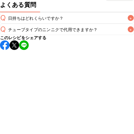
よくある質問
Q
日持ちはどれくらいですか？
+
Q
チューブタイプのニンニクで代用できますか？
+
こちらのレシピは出来たてをお召し上がりいただくことをお
このレシピをシェアする
すすめします。

A
チューブタイプのニンニクを使用してもお作りいただけま
A
す。小さじ1/3を目安に加え、お好みの風味になるようご調
※日持ちは目安です。
こちら
の注意事項をご確認の上、正し