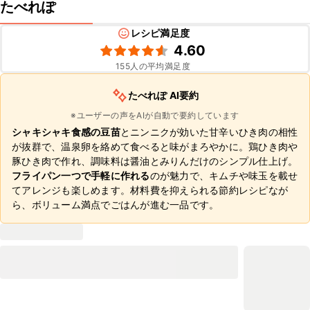
たべれぽ
レシピ満足度
4.60
155
人の平均満足度
たべれぽ AI要約
※ユーザーの声をAIが自動で要約しています
シャキシャキ食感の豆苗
とニンニクが効いた甘辛いひき肉の相性
が抜群で、温泉卵を絡めて食べると味がまろやかに。鶏ひき肉や
豚ひき肉で作れ、調味料は醤油とみりんだけのシンプル仕上げ。
フライパン一つで手軽に作れる
のが魅力で、キムチや味玉を載せ
てアレンジも楽しめます。材料費を抑えられる節約レシピなが
ら、ボリューム満点でごはんが進む一品です。