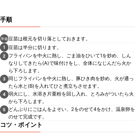
手順
豆苗は根元を切り落としておきます。
準備
豆苗は半分に切ります。
1
フライパンを中火に熱し、ごま油をひいて1を炒め、しん
2
なりしてきたら(A)で味付けをし、全体になじんだら火か
ら下ろします。
同じフライパンを中火に熱し、豚ひき肉を炒め、火が通っ
3
たら水と(B)を入れてひと煮立ちさせます。
弱火にし、水溶き片栗粉を回し入れ、とろみがついたら火
4
から下ろします。
どんぶりにごはんをよそい、2をのせて4をかけ、温泉卵を
5
のせて完成です。
コツ・ポイント