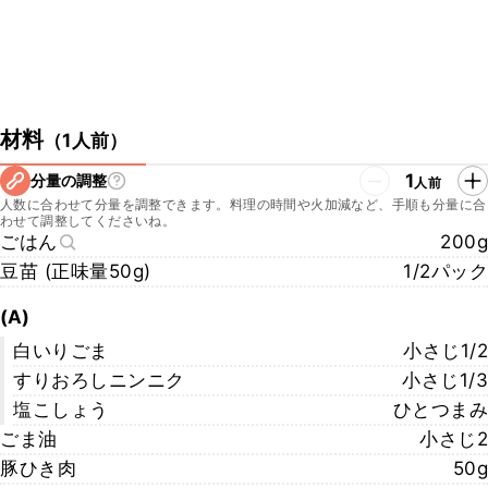
材料
（
1人前
）
1
分量の調整
人前
人数に合わせて分量を調整できます。料理の時間や火加減など、手順も分量に合
わせて調整してくださいね。
ごはん
200g
豆苗 (正味量50g)
1/2パック
(A)
白いりごま
小さじ1/2
すりおろしニンニク
小さじ1/3
塩こしょう
ひとつまみ
ごま油
小さじ2
豚ひき肉
50g