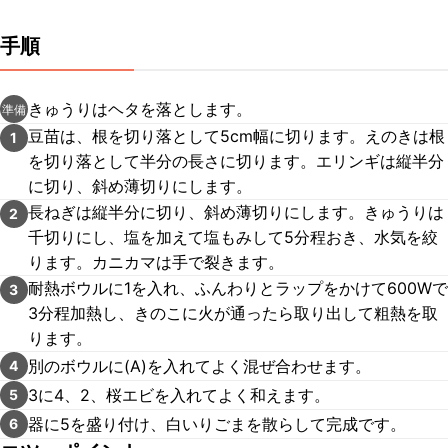
手順
きゅうりはヘタを落とします。
準備
豆苗は、根を切り落として5cm幅に切ります。えのきは根
1
を切り落として半分の長さに切ります。エリンギは縦半分
に切り、斜め薄切りにします。
長ねぎは縦半分に切り、斜め薄切りにします。きゅうりは
2
千切りにし、塩を加えて塩もみして5分程おき、水気を絞
ります。カニカマは手で裂きます。
耐熱ボウルに1を入れ、ふんわりとラップをかけて600Wで
3
3分程加熱し、きのこに火が通ったら取り出して粗熱を取
ります。
別のボウルに(A)を入れてよく混ぜ合わせます。
4
3に4、2、桜エビを入れてよく和えます。
5
器に5を盛り付け、白いりごまを散らして完成です。
6