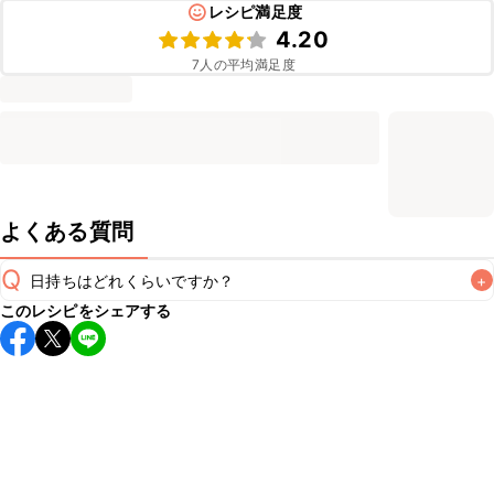
レシピ満足度
4.20
7
人の平均満足度
よくある質問
Q
日持ちはどれくらいですか？
+
このレシピをシェアする
保存期間は冷蔵で当日中が目安です。なるべくお早めにお召
し上がりください。

A
※日持ちは目安です。
こちら
の注意事項をご確認の上、正し