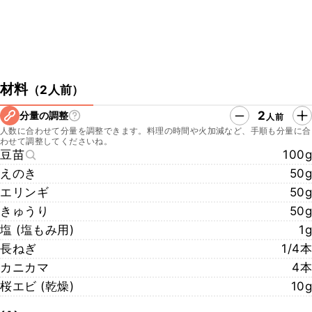
材料
（
2人前
）
2
分量の調整
人前
人数に合わせて分量を調整できます。料理の時間や火加減など、手順も分量に合
わせて調整してくださいね。
豆苗
100g
えのき
50g
エリンギ
50g
きゅうり
50g
塩 (塩もみ用)
1g
長ねぎ
1/4本
カニカマ
4本
桜エビ (乾燥)
10g