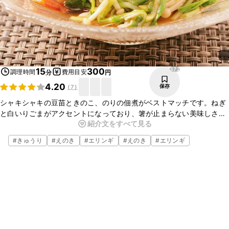
372
15
300
調理時間
費用目安
分
円
4.20
保存
(
7
)
シャキシャキの豆苗ときのこ、のりの佃煮がベストマッチです。ねぎ
と白いりごまがアクセントになっており、箸が止まらない美味しさで
紹介文をすべて見る
す。そのままでおつまみにしても、ごはんにかけても美味しいです
よ。レンジで簡単に作ることが出来ますので、是非一度お試しくださ
#
きゅうり
#
えのき
#
エリンギ
#
えのき
#
エリンギ
いね。