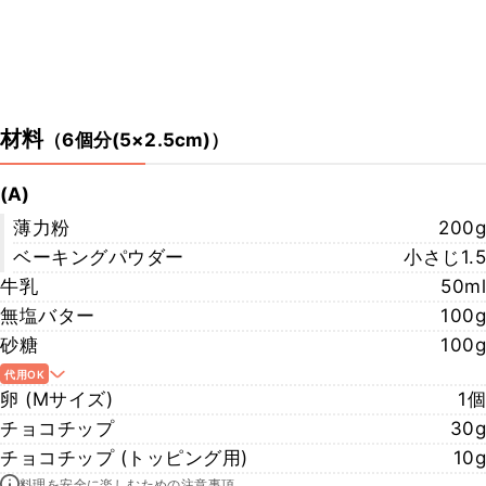
材料
（
6個分(5×2.5cm)
）
(A)
薄力粉
200g
ベーキングパウダー
小さじ1.5
牛乳
50ml
無塩バター
100g
砂糖
100g
代用OK
卵 (Mサイズ)
1個
チョコチップ
30g
チョコチップ (トッピング用)
10g
料理を安全に楽しむための注意事項