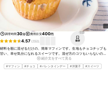
8518
30
400
調理時間
費用目安
分
円
4.57
保存
(
152
)
材料を順に混ぜるだけの、簡単マフィンです。生地もチョコチップも
甘い、幸せ気分になれるスイーツです。混ぜ方のコツもいらないの
紹介文をすべて見る
で、お料理初心者さんでも失敗なく作れます。チョコチップをバナナ
やチーズに代えてアレンジもできます。
#
マフィン
#
チョコ
#
バレンタインデー
#
洋菓子
#
スイーツ