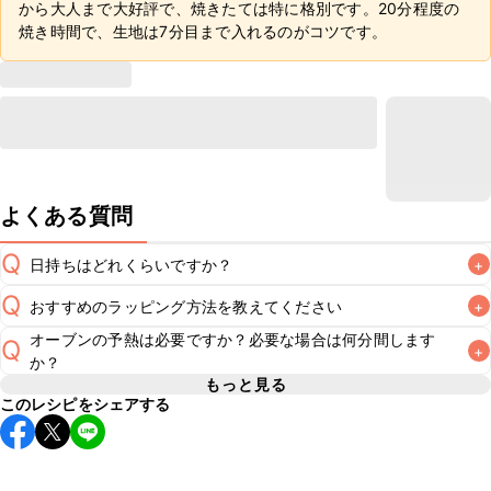
から大人まで大好評で、焼きたては特に格別です。20分程度の
焼き時間で、生地は7分目まで入れるのがコツです。
よくある質問
Q
日持ちはどれくらいですか？
+
Q
おすすめのラッピング方法を教えてください
+
保存期間は常温で2~3日が目安です。なるべくお早めにお召
A
オーブンの予熱は必要ですか？必要な場合は何分間します
Q
+
こちら
でラッピング方法をご紹介しています。お好みのラッ
A
か？
もっと見る
このレシピをシェアする
レシピでは180℃に予熱したオーブンで焼き上げています。
オーブンに予熱機能がある場合はそちらを使用してくださ
A
い。予熱機能がない場合はレシピの温度に設定し、10分程空