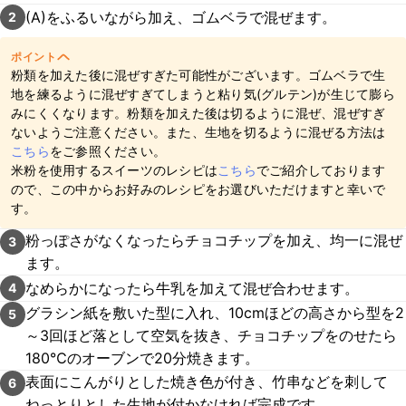
(A)をふるいながら加え、ゴムベラで混ぜます。
2
ポイント
粉類を加えた後に混ぜすぎた可能性がございます。ゴムベラで生
地を練るように混ぜすぎてしまうと粘り気(グルテン)が生じて膨ら
みにくくなります。粉類を加えた後は切るように混ぜ、混ぜすぎ
ないようご注意ください。また、生地を切るように混ぜる方法は
こちら
をご参照ください。
米粉を使用するスイーツのレシピは
こちら
でご紹介しております
ので、この中からお好みのレシピをお選びいただけますと幸いで
す。
粉っぽさがなくなったらチョコチップを加え、均一に混ぜ
3
ます。
なめらかになったら牛乳を加えて混ぜ合わせます。
4
グラシン紙を敷いた型に入れ、10cmほどの高さから型を2
5
～3回ほど落として空気を抜き、チョコチップをのせたら
180℃のオーブンで20分焼きます。
表面にこんがりとした焼き色が付き、竹串などを刺して
6
ねっとりとした生地が付かなければ完成です。